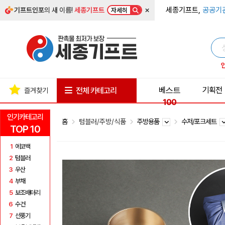
×
세종기프트,
공공기
기프트인포
의 새 이름!
세종기프트
자세히
베스트
기획전
전체 카테고리
즐겨찾기
100
인기카테고리
홈
텀블러/주방/식품
주방용품
수저/포크세트
TOP 10
1
에코백
2
텀블러
3
우산
4
부채
5
보조배터리
6
수건
7
선풍기