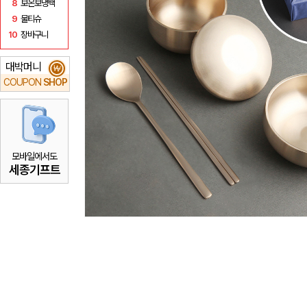
8
보온보냉백
9
물티슈
10
장바구니
대박머니
₩
COUPON
SHOP
모바일에서도
세종기프트