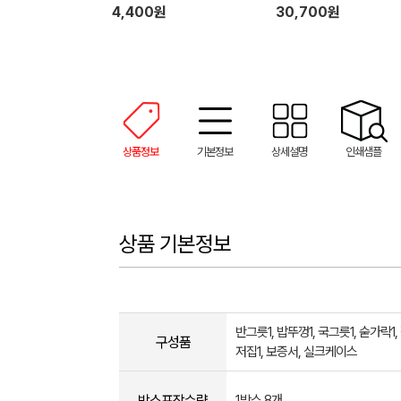
4,400원
30,700원
상품정보
기본정보
상세설명
인쇄샘플
상품 기본정보
반그릇1, 밥뚜껑1, 국그릇1, 숟가락1,
구성품
저집1, 보증서, 실크케이스
박스포장수량
1박스 8개