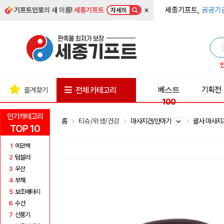
×
세종기프트,
공공기
기프트인포
의 새 이름!
세종기프트
자세히
베스트
기획전
전체 카테고리
즐겨찾기
100
인기카테고리
홈
티슈/위생/건강
마사지건/안마기
괄사 마사
TOP 10
1
에코백
2
텀블러
3
우산
4
부채
5
보조배터리
6
수건
7
선풍기