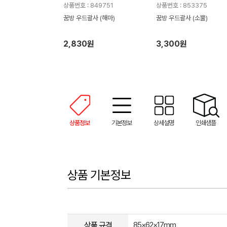
상품번호 : 849751
상품번호 : 853375
꿈방 우드괄사 (해마)
꿈방 우드괄사 (소뿔)
2,830원
3,300원
상품정보
기본정보
상세설명
인쇄샘플
상품 기본정보
상품 규격
85×62×17mm