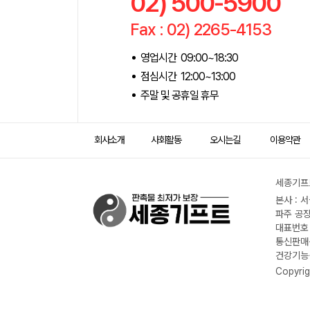
02) 500-5900
Fax : 02) 2265-4153
영업시간 09:00~18:30
점심시간 12:00~13:00
주말 및 공휴일 휴무
회사소개
사회활동
오시는길
이용약관
세종기프트
본사 : 
파주 공장
대표번호 :
통신판매신
건강기능식
Copyrig