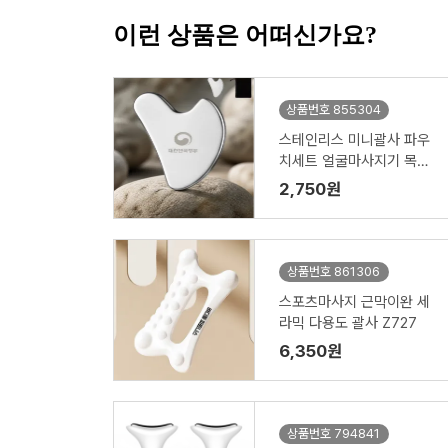
이런 상품은 어떠신가요?
상품번호 855304
스테인리스 미니괄사 파우
치세트 얼굴마사지기 목괄
사
2,750원
상품번호 861306
스포츠마사지 근막이완 세
라믹 다용도 괄사 Z727
6,350원
상품번호 794841