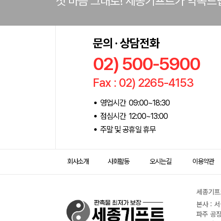
첫 마음 그대로! 세종기프트가 약속드
문의 · 상담전화
02) 500-5900
Fax : 02) 2265-4153
영업시간 09:00~18:30
점심시간 12:00~13:00
주말 및 공휴일 휴무
회사소개
사회활동
오시는길
이용약관
세종기프트
본사 : 
파주 공장