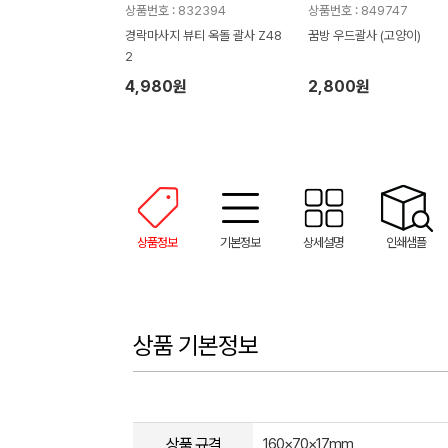
상품번호 : 832394
상품번호 : 849747
경락마사지 뷰티 옥돌 괄사 Z48
꿈방 우드괄사 (고양이)
2
4,980원
2,800원
상품정보
기본정보
상세설명
인쇄샘플
상품 기본정보
상품 규격
160×70×17mm