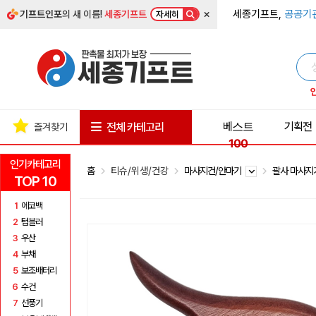
×
세종기프트,
공공기
기프트인포
의 새 이름!
세종기프트
자세히
베스트
기획전
전체 카테고리
즐겨찾기
100
인기카테고리
홈
티슈/위생/건강
마사지건/안마기
괄사 마사
TOP 10
1
에코백
2
텀블러
3
우산
4
부채
5
보조배터리
6
수건
7
선풍기