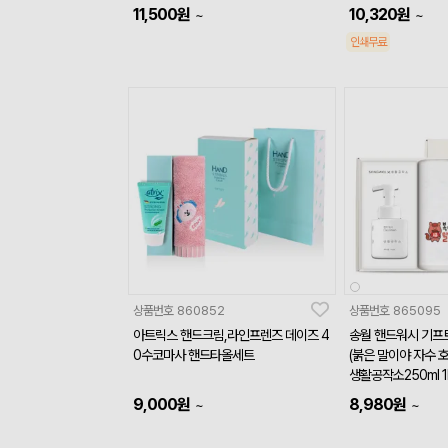
11,500
원
10,320
원
~
~
인쇄무료
상품번호
860852
상품번호
865095
아트릭스 핸드크림,라인프렌즈 데이즈 4
송월 핸드워시 기프트
0수코마사 핸드타올세트
(붉은 말이야 자수 호
생활공작소250ml 1
9,000
원
8,980
원
~
~