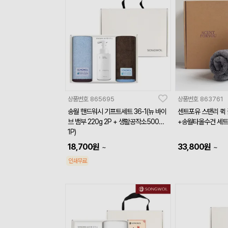
상품번호
865695
상품번호
863761
송월 핸드워시 기프트세트 36-1(뉴 바이
센트포유 스탠리 퀵 
브 뱀부 220g 2P + 생활공작소500ml
+송월타올수건 세트
1P)
18,700
원
33,800
원
~
~
인쇄무료