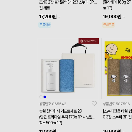
즈40 2장 블럭블랙34 2장 스누피 3P
(컬러웨이 180g 2
컵 세트
ml 1P)
17,200
원
19,000
원
~
~
무료배송
인쇄무료
상품번호
865542
상품번호
587596
송월 핸드워시 기프트세트 29
[스누피전용 타월 컵
(항균 프리미엄 무지 170g 1P + 생활공
0 3장 스누피 3P 
작소500ml 1P)
11,000
원
16,600
원
~
~