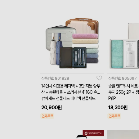
상품번호
861828
상품번호
865697
14인치 여행용 레디백 + 3단 자동 양우
송월 핸드워시 세트 3
산 + 송월타올 + 쓰리세븐 4118C 손톱
무지 250g 2P + 
깎이세트 선물세트 레디백 선물세트
P)1P
20,900
원
18,300
원
~
~
인쇄무료
인쇄무료