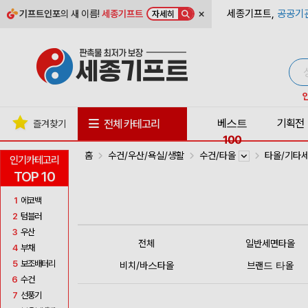
×
세종기프트,
공공기
기프트인포
의 새 이름!
세종기프트
자세히
베스트
기획전
전체 카테고리
즐겨찾기
100
홈
수건/우산/욕실/생활
수건/타올
타올/기타
인기카테고리
TOP 10
1
에코백
2
텀블러
3
우산
전체
일반세면타올
4
부채
5
보조배터리
비치/바스타올
브랜드 타올
6
수건
7
선풍기