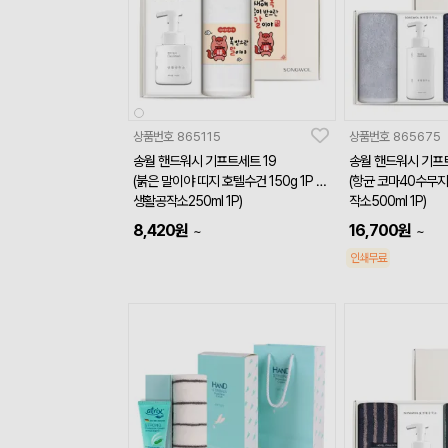
상품번호
865115
상품번호
865675
송월 핸드워시 기프트세트 19
(붉은 말이야 띠지 호텔수건 150g 1P +
(항균 코마40수무지 
생활공작소250ml 1P)
작소500ml 1P)
8,420
원
16,700
원
~
~
인쇄무료