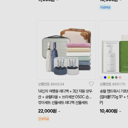
무료배송
상품번호
860034
상품번호
865170
14인치 여행용 레디백 + 3단 자동 양우
송월 핸드워시 기프트
산 + 송월타올 + 쓰리세븐 050C 손톱
(컬러풀170g 1P +
깎이세트 선물세트 레디백 선물세트
P)
22,000
원
10,400
원
~
~
인쇄무료