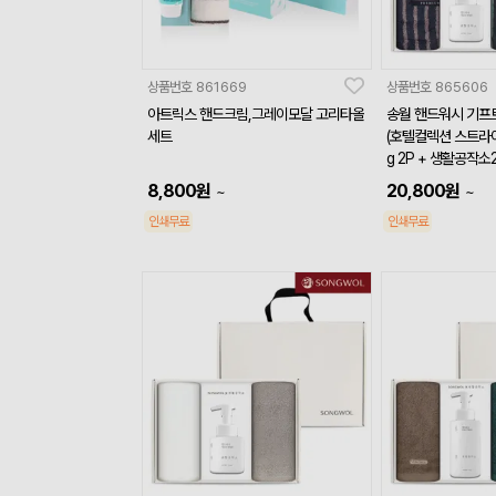
상품번호
861669
상품번호
865606
아트릭스 핸드크림,그레이모달 고리타올
송월 핸드워시 기프트
세트
(호텔컬렉션 스트라이프 솔리드44 220
g 2P + 생활공작소25
8,800
원
20,800
원
~
~
인쇄무료
인쇄무료