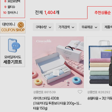
8
보온보냉백
9
물티슈
전체
1,404
개
추천상품순
10
장바구니
대박머니
₩
구매수량
가격검색
무료제공
제품
COUPON
SHOP
모바일에서도
세종기프트
상품번호
861539
상품번호
826292
라이프스타일 430호
송월타올 + 3단 자
(크로커다일 투톤보다 타올 200g+심플
타올 150g)