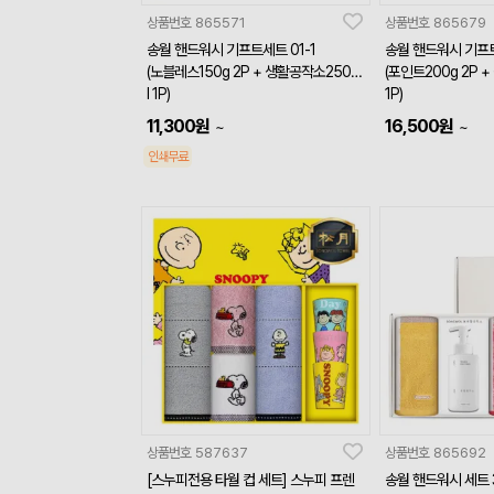
상품번호
865571
상품번호
865679
송월 핸드워시 기프트세트 01-1
송월 핸드워시 기프트
(노블레스150g 2P + 생활공작소250m
(포인트200g 2P 
l 1P)
1P)
11,300
원
16,500
원
~
~
인쇄무료
상품번호
587637
상품번호
865692
[스누피전용 타월 컵 세트] 스누피 프렌
송월 핸드워시 세트 3