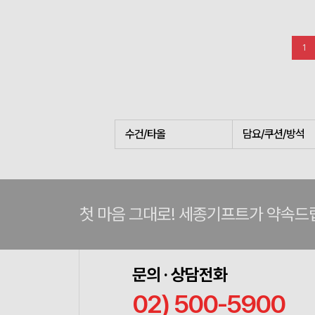
1
수건/타올
담요/쿠션/방석
첫 마음 그대로! 세종기프트가 약속드
문의 · 상담전화
02) 500-5900