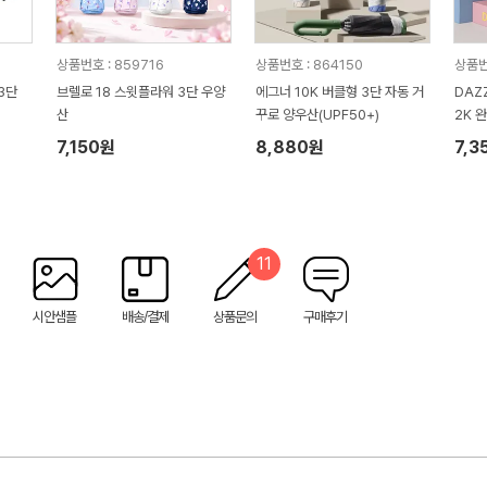
상품번호 : 859716
상품번호 : 864150
상품번
3단
브렐로 18 스윗플라워 3단 우양
에그너 10K 버클형 3단 자동 거
DAZ
산
꾸로 양우산(UPF50+)
2K 
함 (
7,150원
8,880원
7,3
11
시안샘플
배송/결제
상품문의
구매후기