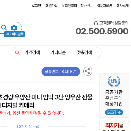
로그인
회원가입
비회원조회
장바구니
질문과답변
회사소개
고객센터 상담문의
02.500.5900
AI 이미지 검색
가격검색
가나다순
맞춤검색
849821
상품번호
공공기관
초경량 우양산 미니 암막 3단 양우산 선물
우선구매
대상기업
 디지털 카메라
BEST →
매가, 옵션 등이 변경될 수 있습니다.
최저가
를
30개 이상 무료