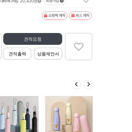
20,430
회원가입
대박머니적립
원
쇼핑백 제작
박스 제작
견적요청
견적출력
상품제안서