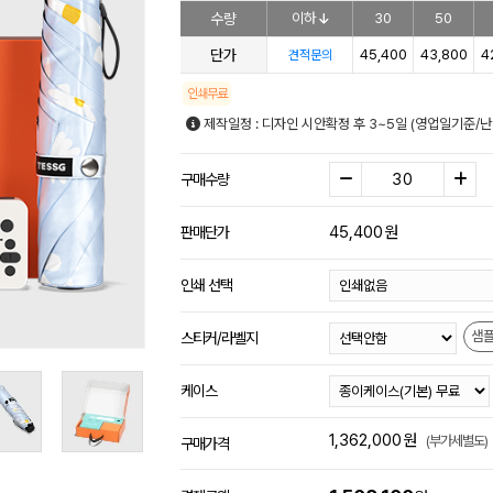
수량
이하
30
50
단가
45,400
43,800
4
견적문의
인쇄무료
제작일정 : 디자인 시안확정 후 3~5일 (영업일기준/
구매수량
45,400
원
판매단가
인쇄 선택
샘
스티커/라벨지
케이스
1,362,000
원
(부가세별도)
구매가격