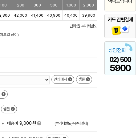
약속드립니다
100
200
300
500
1,000
2,000
2,800
42,000
41,400
40,900
40,400
39,900
카드 간편결제
단위: 원 부가세별도
난이도별 상이)
상담전화
02) 500
5900
인쇄예시
샘플
플
샘플
원
+
배송비
9,000
(부가세별도,주문시결제)