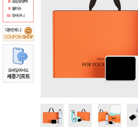
8
보온보냉백
9
물티슈
10
장바구니
대박머니
₩
COUPON
SHOP
모바일에서도
세종기프트