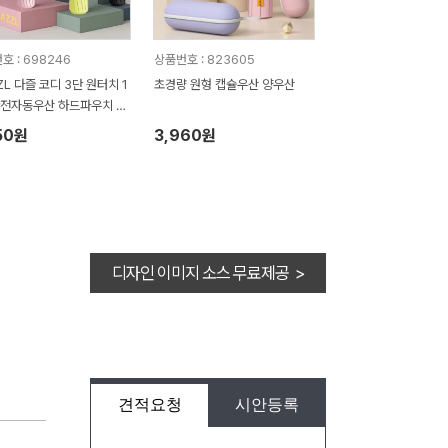
호 : 698246
상품번호 : 823605
ZL 다즐 코디 3단 원터치 1
초경량 원형 캡슐우산 양우산
완전자동우산 하드파우치 포
풀칼라인쇄)
50원
3,960원
디자인 이미지 소스 무료제공 >
견적요청
시안등록