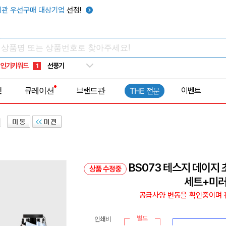
텀블러
7
관 우선구매 대상기업
선정!
쿨토시
8
넥쿨러
9
타포린가방
10
인기키워드
선풍기
1
전
큐레이션
브랜드관
이벤트
THE 전문
BS073 테스지 데이지 
상품 수정중
세트+미러
공급사양 변동을 확인중이며 판
별도
인쇄비