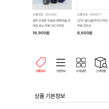
상품번호 : 861960
상품번호 : 859977
걸작 초경량 초슬림 맨파라솔 프
[굿즈 골드넬]자외선 차단 
라임 모노 자동 3단 우양산
자동 양우산
16,900원
6,600원
상품정보
기본정보
상세설명
인쇄샘플
상품 기본정보