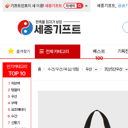
×
세종기프트,
공공기
기프트인포
의 새 이름!
세종기프트
자세히
베스트
기획
전체 카테고리
즐겨찾기
100
인기카테고리
홈
수건/우산/욕실/생활
우산
3단/5단우산
TOP 10
1
에코백
2
텀블러
3
우산
4
부채
5
보조배터리
6
수건
7
선풍기