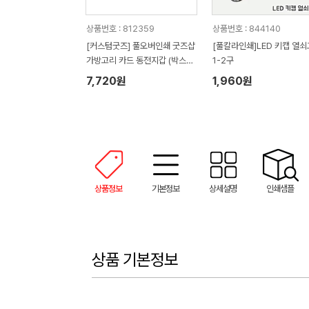
상품번호 : 812359
상품번호 : 844140
[커스텀굿즈] 풀오버인쇄 굿즈샵
[풀칼라인쇄]LED 키캡 열
가방고리 카드 동전지갑 (박스제
1-2구
작가능)
7,720원
1,960원
상품정보
기본정보
상세설명
인쇄샘플
상품 기본정보