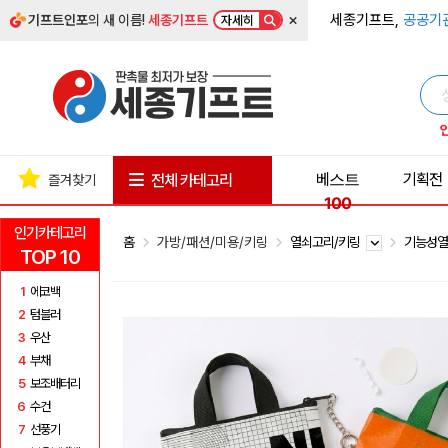
×
세종기프트,
공공기
기프트인포
의 새 이름!
세종기프트
자세히
베스트
기획전
전체 카테고리
즐겨찾기
100
인기카테고리
홈
가방/패션/미용/키링
열쇠고리/키링
기능성
TOP 10
1
에코백
2
텀블러
3
우산
4
부채
5
보조배터리
6
수건
7
선풍기