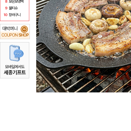
8
보온보냉백
9
물티슈
10
장바구니
대박머니
₩
COUPON
SHOP
모바일에서도
세종기프트