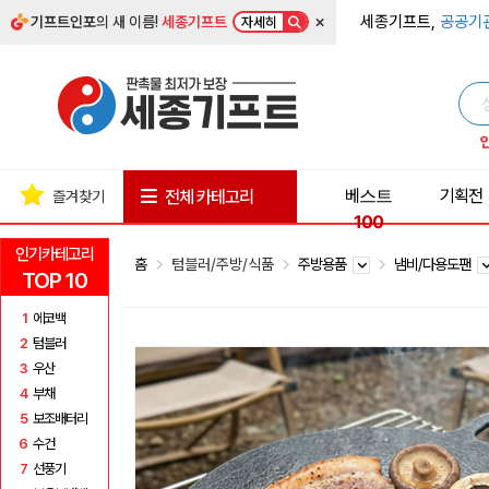
×
세종기프트,
공공기
기프트인포
의 새 이름!
세종기프트
자세히
베스트
기획전
전체 카테고리
즐겨찾기
100
인기카테고리
홈
텀블러/주방/식품
주방용품
냄비/다용도팬
TOP 10
1
에코백
2
텀블러
3
우산
4
부채
5
보조배터리
6
수건
7
선풍기