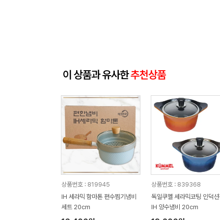
이 상품과 유사한
추천상품
상품번호 : 819945
상품번호 : 839368
IH 세라믹 함마톤 편수찜기냄비
독일쿠멜 세라믹코팅 인덕션
세트 20cm
IH 양수냄비 20cm