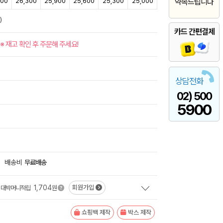
800
26,300
25,900
25,600
25,300
25,000
약속드립니다
)
카드 간편결제
※ 재고 확인 후 주문해 주세요!
상담전화
02) 500
5900
배송비
무료배송
1,704
회원가입
대박머니적립
원
쇼핑백 제작
박스 제작