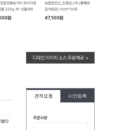
 전문양봉농가의 프리미엄
농협한삼인_진홍삼스틱 (통째로
꿀 220g 3P 선물세트
갈아넣은) 10ml*30포
800원
47,100원
디자인 이미지 소스 무료제공 >
견적요청
시안등록
주문수량
위꿀12