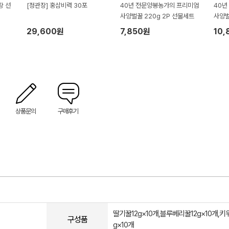
장 선
[정관장] 홍삼비력 30포
40년 전문양봉농가의 프리미엄
40년
사양벌꿀 220g 2P 선물세트
사양벌
29,600원
7,850원
10,
상품문의
구매후기
딸기꿀12g×10개,블루베리꿀12g×10개,키
구성품
g×10개