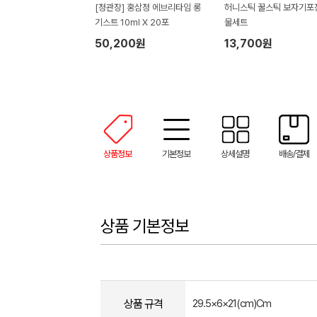
[정관장] 홍삼정 에브리타임 롱
허니스틱 꿀스틱 보자기포
기스트 10ml X 20포
물세트
50,200원
13,700원
상품정보
기본정보
상세설명
배송/결제
상품 기본정보
상품 규격
29.5×6×21(cm)Cm