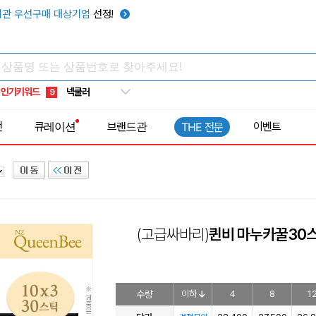
키캡
5
관 우선구매 대상기업
선정!
우산
6
텀블러
7
쿨토시
8
인기키워드
넥쿨러
9
타포린가방
10
전
큐레이션
브랜드관
이벤트
THE 전문
선풍기
1
(고급싸바리)
퀸비 마누카꿀30
수량
이하
4
8
1