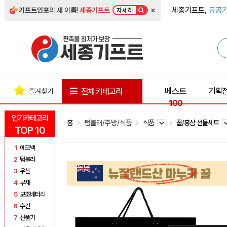
×
세종기프트,
공공기
기프트인포
의 새 이름!
세종기프트
자세히
베스트
기획
전체 카테고리
즐겨찾기
100
인기카테고리
홈
텀블러/주방/식품
식품
꿀/홍삼 선물세트
TOP 10
1
에코백
2
텀블러
3
우산
4
부채
5
보조배터리
6
수건
7
선풍기