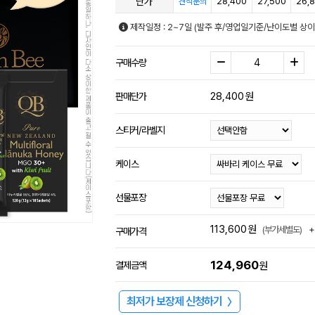
단가
28,400
27,500
26,
견적문의
제작일정 : 2~7일 (발주 후/영업일기준/난이도별 상이
구매수량
28,400
원
판매단가
스티커/라벨지
케이스
선물포장
113,600
원
+
(부가세별도)
구매가격
124,960
결제금액
원
최저가 보장제 신청하기
〉