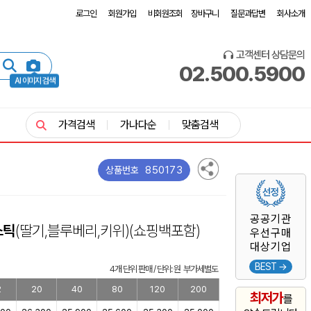
로그인
회원가입
비회원조회
장바구니
질문과답변
회사소개
고객센터 상담문의
02.500.5900
AI 이미지 검색
가격검색
가나다순
맞춤검색
850173
상품번호
공공기관
스틱
(딸기,블루베리,키위)
(쇼핑백포함)
우선구매
대상기업
BEST →
4개 단위 판매 / 단위: 원 부가세별도
2
20
40
80
120
200
최저가
를