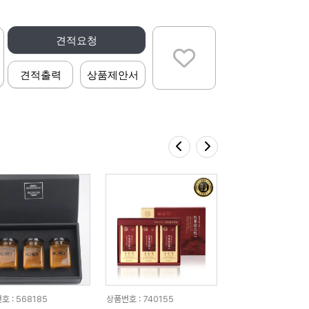
견적요청
견적출력
상품제안서
호 : 568185
상품번호 : 740155