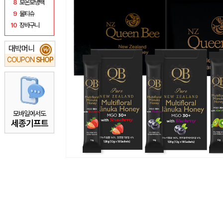
8
보온보냉백
9
물티슈
10
장바구니
대박머니
₩
COUPON
SHOP
모바일에서도
세종기프트