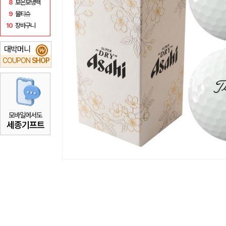
8
보온보냉백
9
물티슈
10
장바구니
대박머니
₩
COUPON
SHOP
모바일에서도
세종기프트