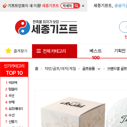
×
세종기프트,
공공기
기프트인포
의 새 이름!
세종기프트
자세히
베스트
기획전
전체 카테고리
즐겨찾기
100
인기카테고리
홈
차량/골프/레저/계절
골프용품
브랜드별 골
TOP 10
1
에코백
2
텀블러
3
우산
4
부채
5
보조배터리
6
수건
7
선풍기