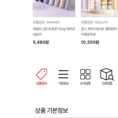
상품번호 : 846450
상품번호 : 862479
데일리 3단 초경양 150g 양우산
온스 에어그립 6K 컬러암막 
UB20
수동양우산
5,480원
10,200원
상품정보
기본정보
상세설명
인쇄샘플
상품 기본정보