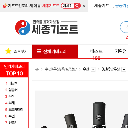
×
세종기프트,
공공기
기프트인포
의 새 이름!
세종기프트
자세히
베스트
기획전
전체 카테고리
즐겨찾기
100
인기카테고리
홈
수건/우산/욕실/생활
우산
3단/5단우산
TOP 10
1
에코백
2
텀블러
3
우산
4
부채
5
보조배터리
6
수건
7
선풍기