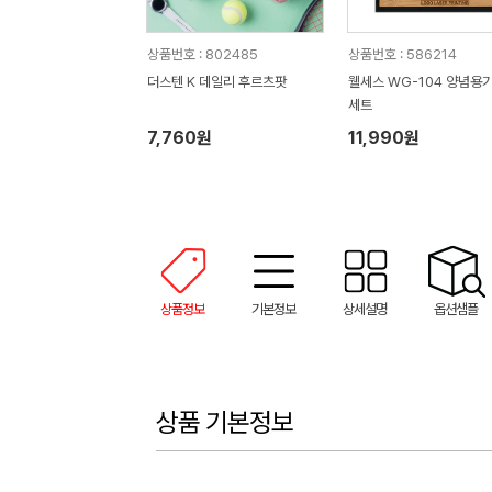
상품번호 : 802485
상품번호 : 586214
더스텐 K 데일리 후르츠팟
웰세스 WG-104 양념용기
세트
7,760원
11,990원
상품정보
기본정보
상세설명
옵션샘플
상품 기본정보