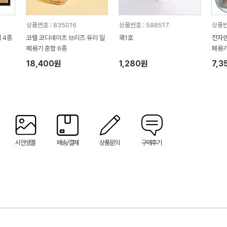
상품번호 : 835016
상품번호 : 588517
상품번
 4종
코렐 코디네이츠 브리즈 유리 밀
쿡1호
전자렌
폐용기 혼합 6종
폐용기 대형 4000ml 손
이스
18,400원
1,280원
7,3
시안샘플
배송/결제
상품문의
구매후기