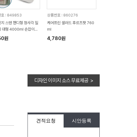
호 : 849853
상품번호 : 860276
지 스텐 핸디형 정사각 밀
케어프린 샐러드 후르츠팟 760
잡이케
ml
포함
50원
4,780원
디자인 이미지 소스 무료제공 >
견적요청
시안등록