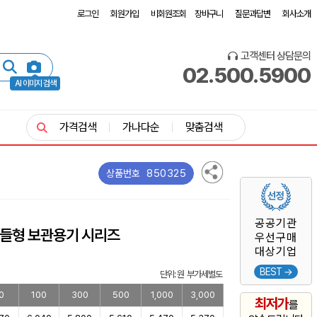
로그인
회원가입
비회원조회
장바구니
질문과답변
회사소개
고객센터 상담문의
02.500.5900
AI 이미지 검색
가격검색
가나다순
맞춤검색
850325
상품번호
공공기관
핸들형 보관용기 시리즈
우선구매
대상기업
BEST →
단위: 원 부가세별도
0
100
300
500
1,000
3,000
최저가
를