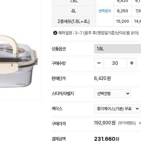
1.8L
6,420
6,
4L
8,250
7,
견적문의
2종세트(1.8L+4L)
15,200
14,
제작일정 : 3~7 (발주 후/영업일기준/난이도별 상이)
상품옵션
구매수량
6,420
원
판매단가
스티커/라벨지
케이스
192,600
원
(부가세별도)
구매가격
231,660
결제금액
원