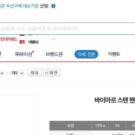
키캡
5
관 우선구매 대상기업
선정!
우산
6
텀블러
7
쿨토시
8
인기키워드
넥쿨러
9
타포린가방
10
전
큐레이션
브랜드관
이벤트
THE 전문
선풍기
1
기타
바이마르 스텐 
수량
이하
30
5