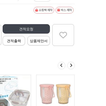
쇼핑백 제작
박스 제작
견적요청
견적출력
상품제안서