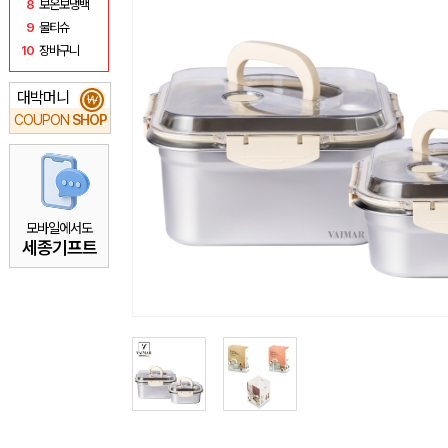
8
보온보냉백
9
물티슈
10
장바구니
대박머니
₩
COUPON
SHOP
모바일에서도
세종기프트