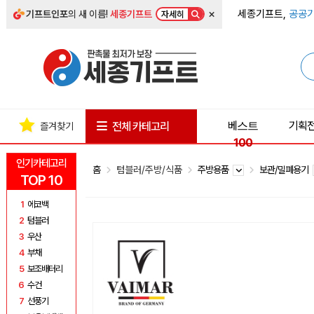
×
세종기프트,
공공기
기프트인포
의 새 이름!
세종기프트
자세히
베스트
기획
전체 카테고리
즐겨찾기
100
인기카테고리
홈
텀블러/주방/식품
주방용품
보관/밀폐용기
TOP 10
1
에코백
2
텀블러
3
우산
4
부채
5
보조배터리
6
수건
7
선풍기