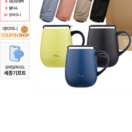
8
보온보냉백
9
물티슈
10
장바구니
대박머니
₩
COUPON
SHOP
모바일에서도
세종기프트