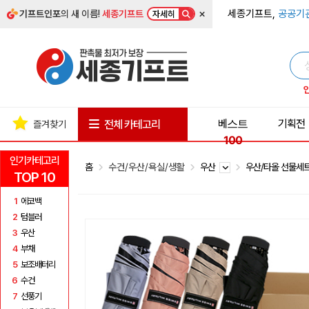
×
세종기프트,
공공기
기프트인포
의 새 이름!
세종기프트
자세히
베스트
기획전
전체 카테고리
즐겨찾기
100
인기카테고리
홈
수건/우산/욕실/생활
우산
우산/타올 선물세
TOP 10
1
에코백
2
텀블러
3
우산
4
부채
5
보조배터리
6
수건
7
선풍기