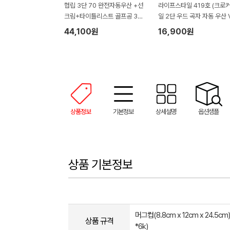
협립 3단 70 완전자동우산 +선
라이프스타일 419호 (크로
크림+타이틀리스트 골프공 3구-
일 2단 우드 곡자 자동 우산 V
세트
+심플 타올 150g)
44,100원
16,900원
상품정보
기본정보
상세설명
옵션샘플
상품 기본정보
머그컵(8.8cm x 12cm x 24.5c
상품 규격
*6k)