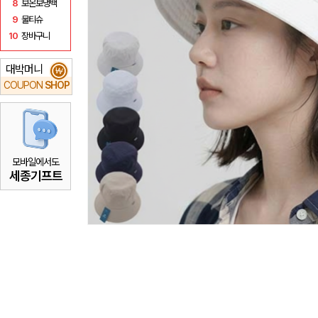
8
보온보냉백
9
물티슈
10
장바구니
대박머니
₩
COUPON
SHOP
모바일에서도
세종기프트