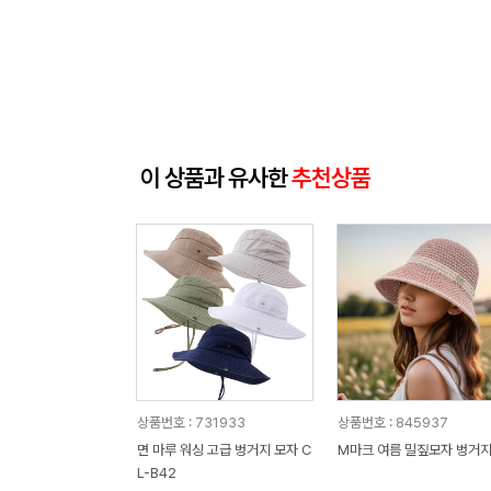
이 상품과 유사한
추천상품
상품번호 : 731933
상품번호 : 845937
면 마루 워싱 고급 벙거지 모자 C
M마크 여름 밀짚모자 벙거
L-B42