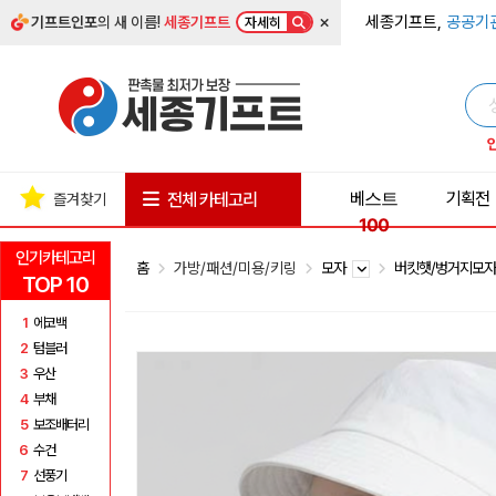
×
세종기프트,
공공기
기프트인포
의 새 이름!
세종기프트
자세히
베스트
기획전
전체 카테고리
즐겨찾기
100
인기카테고리
홈
가방/패션/미용/키링
모자
버킷햇/벙거지모
TOP 10
1
에코백
2
텀블러
3
우산
4
부채
5
보조배터리
6
수건
7
선풍기