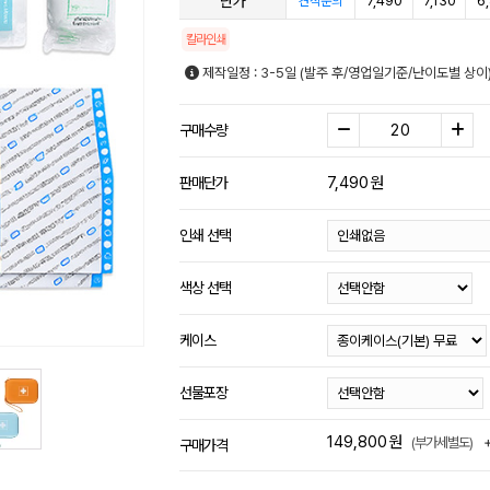
단가
7,490
7,130
6
견적문의
칼라인쇄
제작일정 : 3-5일 (발주 후/영업일기준/난이도별 상이
구매수량
7,490
원
판매단가
인쇄 선택
색상 선택
케이스
선물포장
149,800
원
(부가세별도)
구매가격