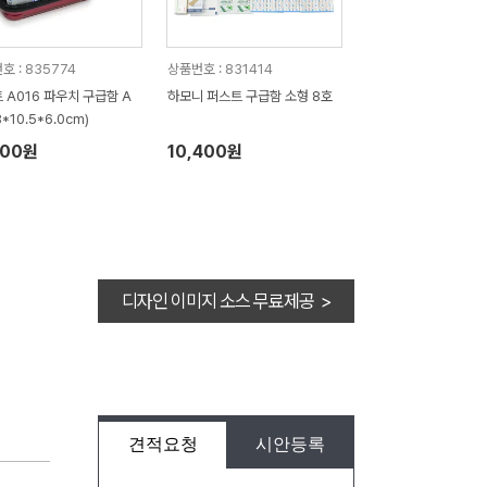
호 : 835774
상품번호 : 831414
 A016 파우치 구급함 A
하모니 퍼스트 구급함 소형 8호
8*10.5*6.0cm)
000원
10,400원
디자인 이미지 소스 무료제공 >
견적요청
시안등록