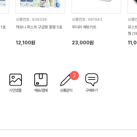
상품번호 : 838339
상품번호 : 691943
상품번
 1호
하모니 퍼스트 구급함 중형 5호
무더위 예방키트
뮤스트
형 (1
12,100원
23,000원
11,
2
시안샘플
배송/결제
상품문의
구매후기