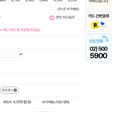
,880
6,700
6,560
6,440
6,330
6,220
약속드립니다
단위: 원 부가세별도
카드 간편결제
)
견적 히스토리
※ 재고 확인 후 주문해 주세요!
상담전화
02) 500
5900
포장예시
원
+
배송비
4,000
(부가세별도,주문시결제)