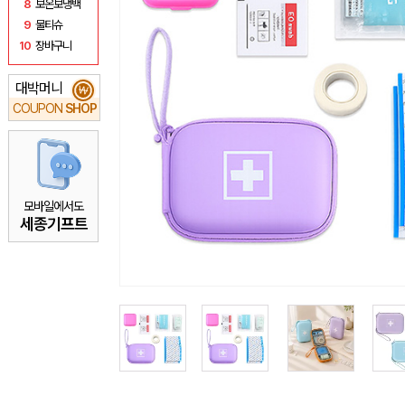
8
보온보냉백
9
물티슈
10
장바구니
대박머니
₩
COUPON
SHOP
모바일에서도
세종기프트