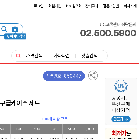
로그인
회원가입
비회원조회
장바구니
질문과답변
회사소개
고객센터 상담문의
02.500.5900
AI 이미지 검색
가격검색
가나다순
맞춤검색
850447
상품번호
공공기관
니구급케이스 세트
우선구매
대상기업
100개 이상 무료
BEST →
50
100
200
300
500
1,000
최저가
를