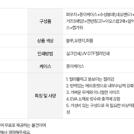
파우치+종이케이스+수성붕대1,네오밴드1
구성품
거즈5매입1+면반창고1+이오스왑2매+알
스+캡가위
상품 색상
블루,오렌지,퍼플
인쇄방법
실크인쇄,UV DTF컬러인쇄
케이스
종이케이스
1. 컬러풀하고 돋보이는 컬러감
2. 탄력있는 메쉬포켓으로 내부수납력 강화
3. 가벼운 무게와 미니멀한 사이즈
특징 및 사양
4. EVA 소재로 방수와 충격에 강함
5. 가성비 있는 구성으로 꼭 필요한 비상약
성
여 무료로 제공하는 물건이며
해서 결정해주세요.