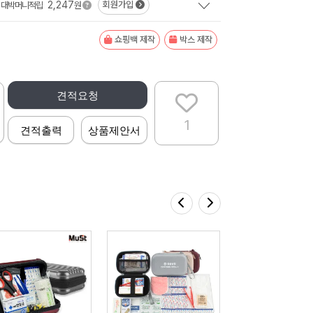
2,247
회원가입
대박머니적립
원
쇼핑백 제작
박스 제작
견적요청
1
견적출력
상품제안서