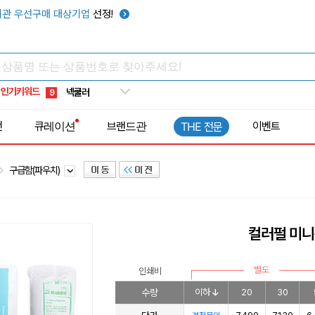
키캡
5
관 우선구매 대상기업
선정!
우산
6
텀블러
7
쿨토시
8
인기키워드
넥쿨러
9
타포린가방
10
전
큐레이션
브랜드관
이벤트
THE 전문
선풍기
1
구급함(파우치)
컬러펄 미
별도
인쇄비
수량
이하
20
30