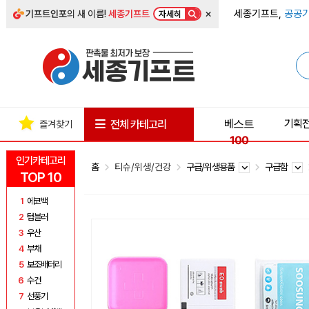
×
세종기프트,
공공기
기프트인포
의 새 이름!
세종기프트
자세히
베스트
기획
전체 카테고리
즐겨찾기
100
인기카테고리
홈
티슈/위생/건강
구급/위생용품
구급함
TOP 10
1
에코백
2
텀블러
3
우산
4
부채
5
보조배터리
6
수건
7
선풍기