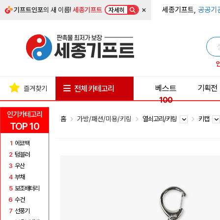
×
세종기프트,
공공기
기프트인포
의 새 이름!
세종기프트
자세히
베스트
기획전
전체 카테고리
즐겨찾기
100
인기카테고리
홈
가방/패션/미용/키링
열쇠고리/키링
키캡
TOP 10
1
에코백
2
텀블러
3
우산
4
부채
5
보조배터리
6
수건
7
선풍기