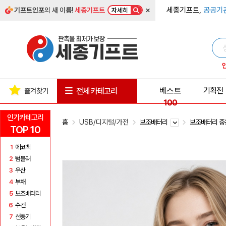
×
세종기프트,
공공기
기프트인포
의 새 이름!
세종기프트
자세히
베스트
기획전
전체 카테고리
즐겨찾기
100
인기카테고리
홈
USB/디지털/가전
보조배터리
보조배터리 중
TOP 10
1
에코백
2
텀블러
3
우산
4
부채
5
보조배터리
6
수건
7
선풍기