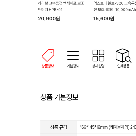
하리보 고속충전 맥세이프 보조
엑스트라 볼트-S20 고속무
배터리 HPB-01
전 보조배터리 10,000mAh
20,900원
15,600원
상품정보
기본정보
상세설명
인쇄샘플
상품 기본정보
상품 규격
"69*145*18mm (케이블제외) 247