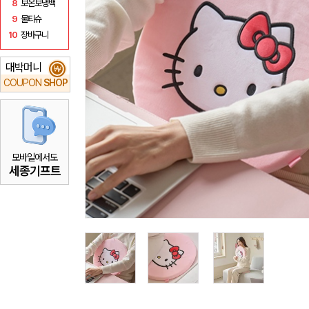
8
보온보냉백
9
물티슈
10
장바구니
대박머니
₩
COUPON
SHOP
모바일에서도
세종기프트