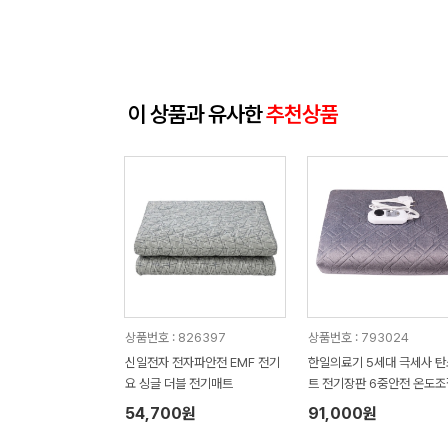
이 상품과 유사한
추천상품
상품번호 : 826397
상품번호 : 793024
신일전자 전자파안전 EMF 전기
한일의료기 5세대 극세사 
요 싱글 더블 전기매트
트 전기장판 6중안전 온도
극세사 더블2000PD
54,700원
91,000원