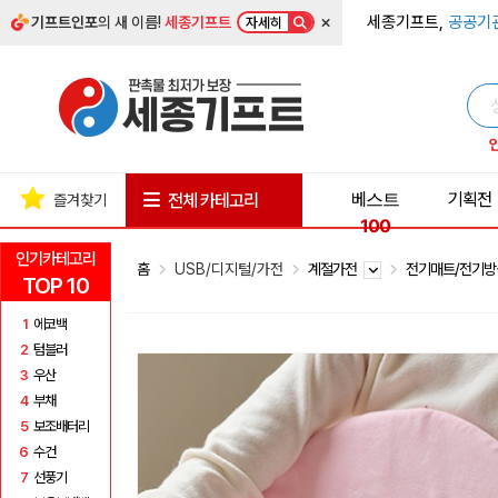
×
세종기프트,
공공기
기프트인포
의 새 이름!
세종기프트
자세히
베스트
기획전
전체 카테고리
즐겨찾기
100
인기카테고리
홈
USB/디지털/가전
계절가전
전기매트/전기
TOP 10
1
에코백
2
텀블러
3
우산
4
부채
5
보조배터리
6
수건
7
선풍기