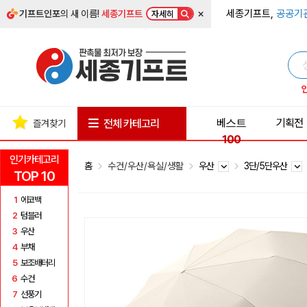
×
세종기프트,
공공기
기프트인포
의 새 이름!
세종기프트
자세히
베스트
기획전
전체 카테고리
즐겨찾기
100
인기카테고리
홈
수건/우산/욕실/생활
우산
3단/5단우산
TOP 10
1
에코백
2
텀블러
3
우산
4
부채
5
보조배터리
6
수건
7
선풍기