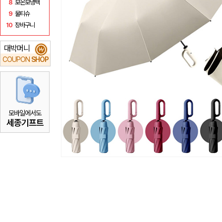
8
보온보냉백
9
물티슈
10
장바구니
대박머니
₩
COUPON
SHOP
모바일에서도
세종기프트