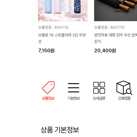
상품번호 : 859716
상품번호 : 865719
브렐로 18 스윗플라워 3단 우양
완전자동 대형 암막 우산 원
산
잡이
7,150원
20,400원
상품정보
기본정보
상세설명
인쇄샘플
상품 기본정보