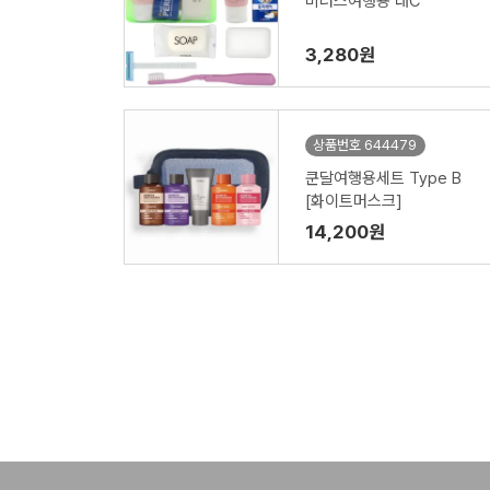
비너스여행용 대C
3,280원
상품번호 644479
쿤달여행용세트 Type B
[화이트머스크]
14,200원