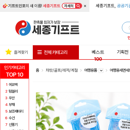
×
세종기프트,
공공기
기프트인포
의 새 이름!
세종기프트
자세히
베스트
기획전
전체 카테고리
즐겨찾기
100
인기카테고리
홈
차량/골프/레저/계절
여행용품
여행용세면
TOP 10
1
에코백
2
텀블러
3
우산
4
부채
5
보조배터리
6
수건
7
선풍기