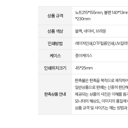
노트215*155mm, 볼펜 140*13m
상품 규격
*230mm
상품 색상
블랙, 네이비, 브라운
인쇄방법
레이저인쇄,DTF필름인쇄,UV칼라
케이스
종이케이스
인쇄위치크기
45*25mm
판촉물은 판촉을 목적으로 제작하여
일반상품으로 판매는 신중히 판단해
판촉상품 안내
제공되는 상품의 사진은 이해를 
모니터의 해상도, 이미지의 품질에 
상품 규격 및 사이즈는 재는 방법과