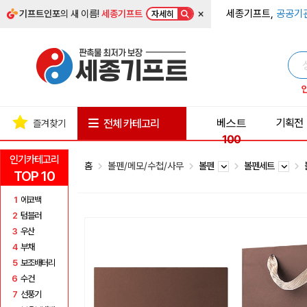
×
세종기프트,
공공기
기프트인포
의 새 이름!
세종기프트
자세히
베스트
기획전
전체 카테고리
즐겨찾기
100
인기카테고리
홈
볼펜/메모/수첩/사무
볼펜
볼펜세트
TOP 10
1
에코백
2
텀블러
3
우산
4
부채
5
보조배터리
6
수건
7
선풍기