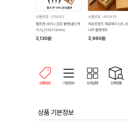
상품번호 : 219062
상품번호 : 855635
헬프맨 샤이니 은장 볼펜(골드케
에코프렌즈 제로웨이스트 2
이스) (132*12mm)
나무 볼펜세트
3,130원
3,960원
상품정보
기본정보
상세설명
인쇄샘플
상품 기본정보