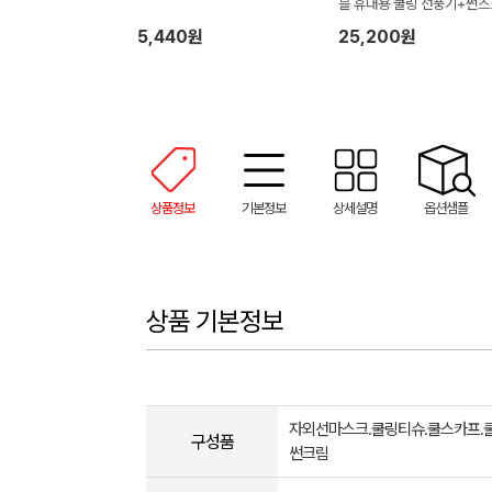
블 휴대용 쿨링 선풍기+썬스
+냉장고쿨토시
5,440원
25,200원
상품정보
기본정보
상세설명
옵션샘플
상품 기본정보
자외선마스크.쿨링티슈.쿨스카프.쿨
구성품
썬크림