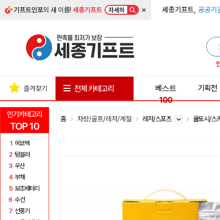
×
세종기프트,
공공기
기프트인포
의 새 이름!
세종기프트
자세히
베스트
기획전
전체 카테고리
즐겨찾기
100
인기카테고리
홈
차량/골프/레저/계절
레저/스포츠
쿨토시/스
TOP 10
1
에코백
2
텀블러
3
우산
4
부채
5
보조배터리
6
수건
7
선풍기