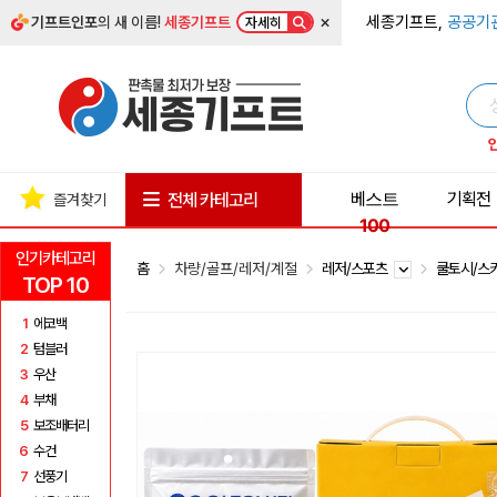
×
세종기프트,
공공기
기프트인포
의 새 이름!
세종기프트
자세히
베스트
기획전
전체 카테고리
즐겨찾기
100
인기카테고리
홈
차량/골프/레저/계절
레저/스포츠
쿨토시/스
TOP 10
1
에코백
2
텀블러
3
우산
4
부채
5
보조배터리
6
수건
7
선풍기