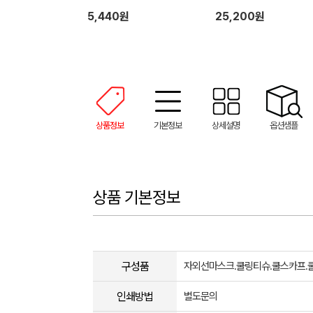
+냉장고쿨토시
5,440원
25,200원
상품정보
기본정보
상세설명
옵션샘플
상품 기본정보
구성품
자외선마스크.쿨링티슈.쿨스카프.쿨
인쇄방법
별도문의