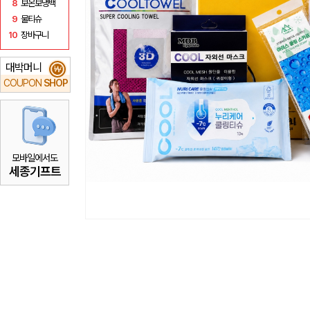
8
보온보냉백
9
물티슈
10
장바구니
대박머니
₩
COUPON
SHOP
모바일에서도
세종기프트