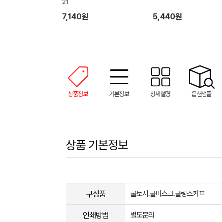
21
7,140원
5,440원
상품정보
기본정보
상세설명
옵션샘플
상품 기본정보
구성품
쿨토시.쿨마스크.쿨링스카프
인쇄방법
별도문의