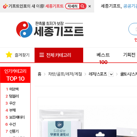
×
세종기프트,
공공기
기프트인포
의 새 이름!
세종기프트
자세히
베스트
기획전
전체 카테고리
즐겨찾기
100
인기카테고리
홈
차량/골프/레저/계절
레저/스포츠
쿨토시/스
TOP 10
1
에코백
2
텀블러
3
우산
4
부채
5
보조배터리
6
수건
7
선풍기