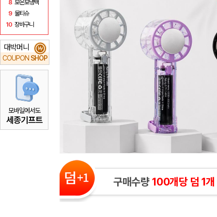
8
보온보냉백
9
물티슈
10
장바구니
대박머니
₩
COUPON
SHOP
모바일에서도
세종기프트
구매수량
100개당 덤 1개