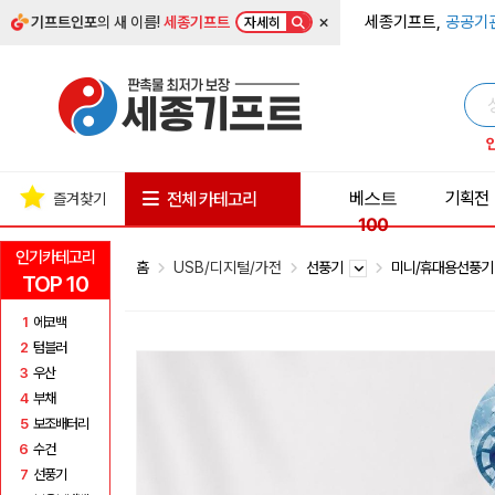
×
세종기프트,
공공기
기프트인포
의 새 이름!
세종기프트
자세히
베스트
기획전
전체 카테고리
즐겨찾기
100
인기카테고리
홈
USB/디지털/가전
선풍기
미니/휴대용선풍
TOP 10
1
에코백
2
텀블러
3
우산
4
부채
5
보조배터리
6
수건
7
선풍기