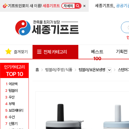
×
세종기프트,
공공기
기프트인포
의 새 이름!
세종기프트
자세히
베스트
기획전
전체 카테고리
즐겨찾기
100
인기카테고리
홈
텀블러/주방/식품
텀블러/보온보냉병
스텐머
TOP 10
1
에코백
2
텀블러
3
우산
4
부채
5
보조배터리
6
수건
7
선풍기