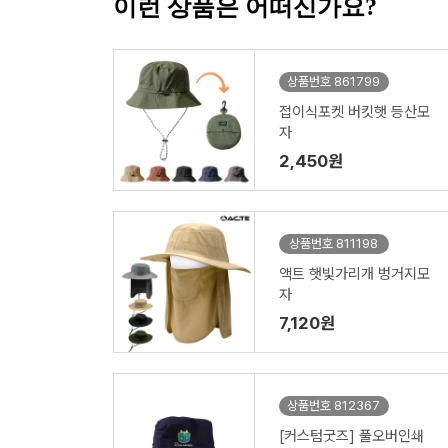
이런 상품은 어떠신가요?
상품번호 861799
접이식포켓 버킷햇 등산모
자
2,450원
상품번호 811198
액트 햇빛가리개 벙거지모
자
7,120원
상품번호 812367
[커스텀굿즈] 풀오버인쇄