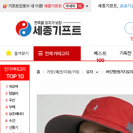
×
세종기프트,
공공기
기프트인포
의 새 이름!
세종기프트
자세히
베스트
기획전
전체 카테고리
즐겨찾기
100
인기카테고리
홈
가방/패션/미용/키링
모자
버킷햇/벙거지모
TOP 10
1
에코백
2
텀블러
3
우산
4
부채
5
보조배터리
6
수건
7
선풍기