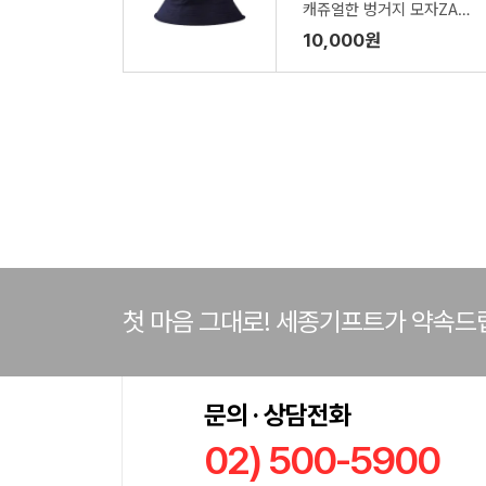
캐쥬얼한 벙거지 모자ZA5
73
10,000원
첫 마음 그대로! 세종기프트가 약속드
문의 · 상담전화
02) 500-5900