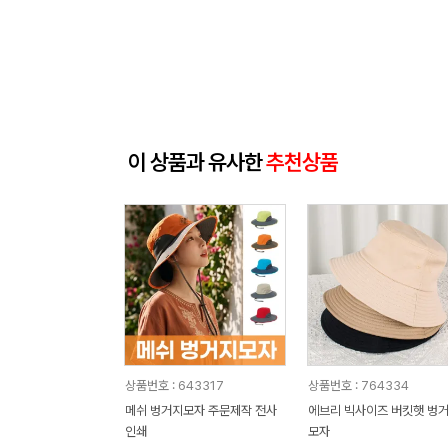
이 상품과 유사한
추천상품
상품번호 : 643317
상품번호 : 764334
메쉬 벙거지모자 주문제작 전사
에브리 빅사이즈 버킷햇 벙
인쇄
모자