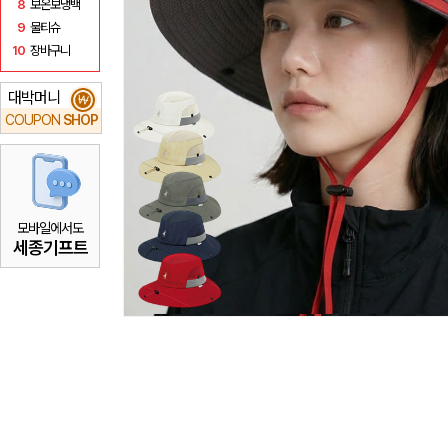
8
보온보냉백
9
물티슈
10
장바구니
대박머니
₩
COUPON
SHOP
모바일에서도
세종기프트