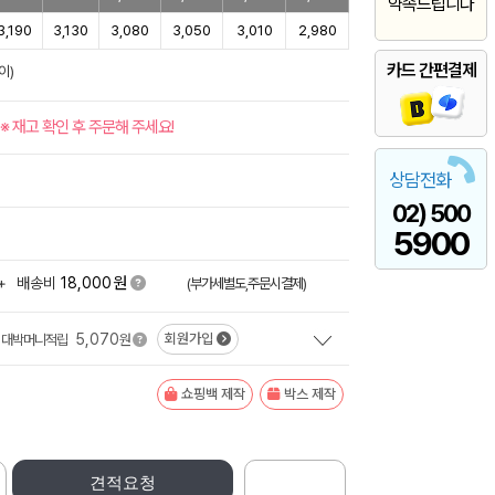
약속드립니다
3,190
3,130
3,080
3,050
3,010
2,980
카드 간편결제
이)
※ 재고 확인 후 주문해 주세요!
상담전화
02) 500
5900
원
+
배송비
18,000
(부가세별도,주문시결제)
5,070
회원가입
대박머니적립
원
쇼핑백 제작
박스 제작
견적요청