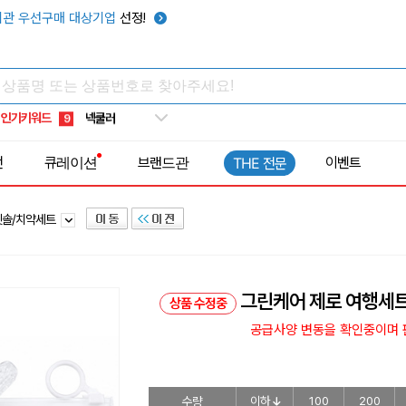
키캡
5
관 우선구매 대상기업
선정!
우산
6
텀블러
7
쿨토시
8
인기키워드
넥쿨러
9
타포린가방
10
전
큐레이션
브랜드관
이벤트
THE 전문
선풍기
1
칫솔/치약세트
그린케어 제로 여행세
상품 수정중
공급사양 변동을 확인중이며 판
수량
이하
100
200