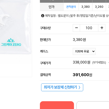
단가
3,380
3,260
견적문의
제작일정 : 별도문의 (발주 후/영업일기준/난이도별 상
구매수량
3,380
원
판매단가
케이스
338,000
원
(부가세별도)
구매가격
391,600
결제금액
원
최저가 보장제 신청하기
〉