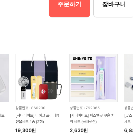
주문하기
장바구니
상품번호 : 860230
상품번호 : 792365
상품번
세트
[시니바이트] 디아고 프리미엄
[시니바이트] 파스텔핏 칫솔 치
[굿즈
선물세트 4종 (2형)
약 세트 (국내생산)
세트
19,300원
2,630원
6,