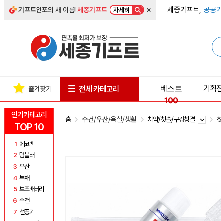
×
세종기프트,
공공기
기프트인포
의 새 이름!
세종기프트
자세히
베스트
기획
전체 카테고리
즐겨찾기
100
인기카테고리
홈
수건/우산/욕실/생활
치약/칫솔/구강청결
TOP 10
1
에코백
2
텀블러
3
우산
4
부채
5
보조배터리
6
수건
7
선풍기