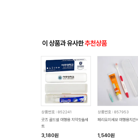
이 상품과 유사한
추천상품
상품번호 : 852241
상품번호 : 857953
굿즈 골드넬 여행용 치약칫솔세
페리오미세모 여행용치간
트
3,180원
1,540원