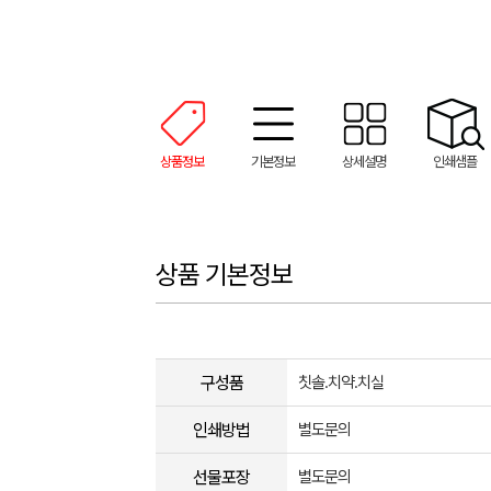
상품정보
기본정보
상세설명
인쇄샘플
상품 기본정보
구성품
칫솔.치약.치실
인쇄방법
별도문의
선물포장
별도문의