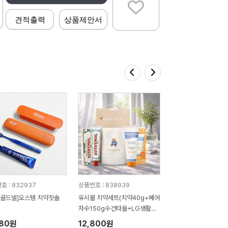
견적출력
상품제안서
호 : 832937
상품번호 : 838939
 골드넬]오스템 치약칫솔
유시몰 치약세트(치약40g+베어
자수150g수건타올+LG생활건
강 퓨어더마 선크림50g)
880원
12,800원