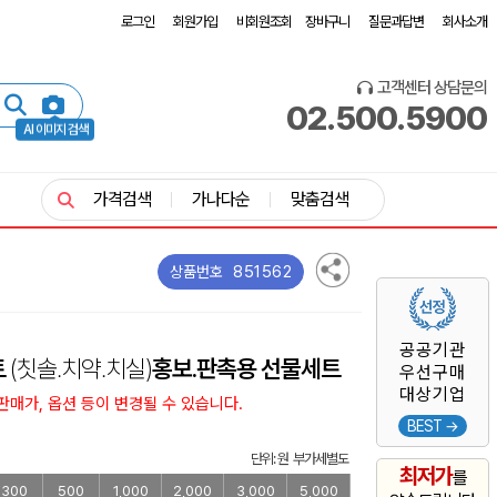
로그인
회원가입
비회원조회
장바구니
질문과답변
회사소개
고객센터 상담문의
02.500.5900
AI 이미지 검색
가격검색
가나다순
맞춤검색
851562
상품번호
공공기관
트
(칫솔.치약.치실)
홍보.판촉용 선물세트
우선구매
대상기업
매가, 옵션 등이 변경될 수 있습니다.
BEST →
단위: 원 부가세별도
최저가
를
300
500
1,000
2,000
3,000
5,000