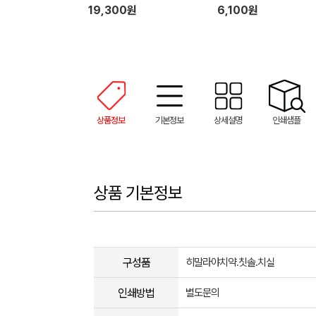
19,300원
6,100원
상품정보
기본정보
상세설명
인쇄샘플
상품 기본정보
구성품
히말라야치약.칫솔.치실
인쇄방법
별도문의