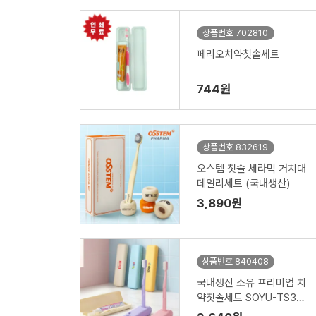
상품번호 702810
페리오치약칫솔세트
744원
상품번호 832619
오스템 칫솔 세라믹 거치대
데일리세트 (국내생산)
3,890원
상품번호 840408
국내생산 소유 프리미엄 치
약칫솔세트 SOYU-TS300
(국산칫솔)