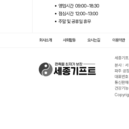
영업시간 09:00~18:30
점심시간 12:00~13:00
주말 및 공휴일 휴무
회사소개
사회활동
오시는길
이용약관
세종기프트
본사 : 
파주 공장
대표번호 :
통신판매신
건강기능식
Copyrig