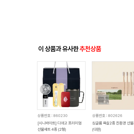
이 상품과 유사한
추천상품
상품번호 : 860230
상품번호 : 802626
[시니바이트] 디아고 프리미엄
싱글룸 욕실2종 친환경 선
선물세트 4종 (2형)
(다원)