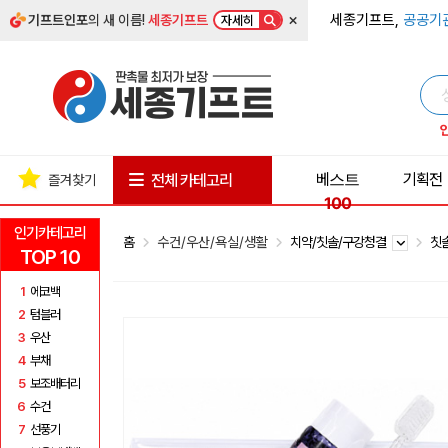
×
세종기프트,
공공기
기프트인포
의 새 이름!
세종기프트
자세히
베스트
기획전
전체 카테고리
즐겨찾기
100
인기카테고리
홈
수건/우산/욕실/생활
치약/칫솔/구강청결
칫
TOP 10
1
에코백
2
텀블러
3
우산
4
부채
5
보조배터리
6
수건
7
선풍기