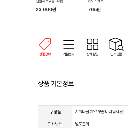
선물세트 4종 (4형)
케이스세트
23,600원
765원
상품정보
기본정보
상세설명
인쇄샘플
상품 기본정보
구성품
샤워타올.치약.칫솔.바디워시.샴
인쇄방법
별도문의