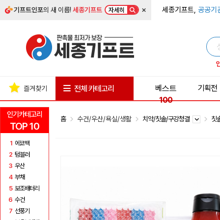
×
세종기프트,
공공기
기프트인포
의 새 이름!
세종기프트
자세히
베스트
기획전
전체 카테고리
즐겨찾기
100
인기카테고리
홈
수건/우산/욕실/생활
치약/칫솔/구강청결
칫
TOP 10
1
에코백
2
텀블러
3
우산
4
부채
5
보조배터리
6
수건
7
선풍기