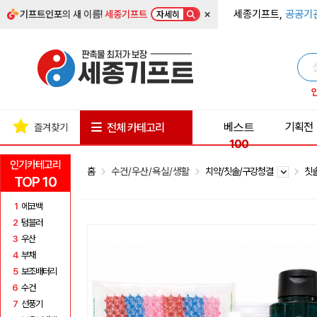
×
세종기프트,
공공기
기프트인포
의 새 이름!
세종기프트
자세히
베스트
기획전
전체 카테고리
즐겨찾기
100
인기카테고리
홈
수건/우산/욕실/생활
치약/칫솔/구강청결
칫
TOP 10
1
에코백
2
텀블러
3
우산
4
부채
5
보조배터리
6
수건
7
선풍기