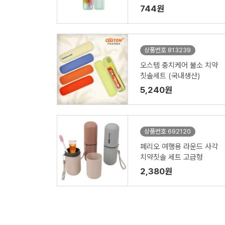
744원
상품번호 813239
오스템 충치케어 불소 치약
칫솔세트 (국내생산)
5,240원
상품번호 692120
페리오 여행용 라운드 사각
치약칫솔 세트 고급형
2,380원