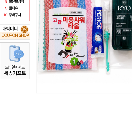
8
보온보냉백
9
물티슈
10
장바구니
대박머니
₩
COUPON
SHOP
모바일에서도
세종기프트