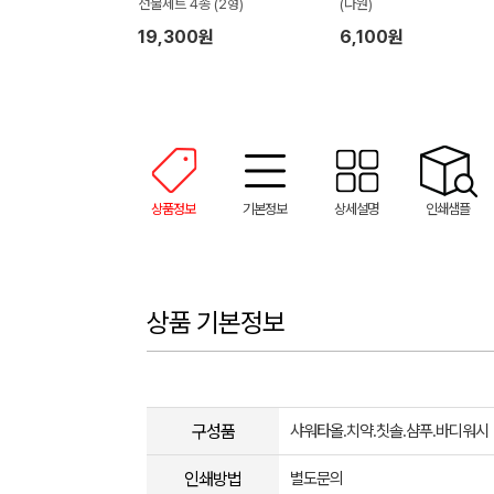
선물세트 4종 (2형)
(다원)
19,300원
6,100원
상품정보
기본정보
상세설명
인쇄샘플
상품 기본정보
구성품
샤워타올.치약.칫솔.샴푸.바디워시
인쇄방법
별도문의