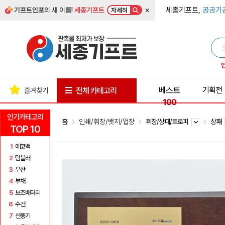
×
세종기프트,
공공기
기프트인포
의 새 이름!
세종기프트
자세히
베스트
기획전
전체 카테고리
즐겨찾기
100
인기카테고리
홈
인쇄/휘장/뱃지/업장
휘장/상패/트로피
상패
TOP 10
1
에코백
2
텀블러
3
우산
4
부채
5
보조배터리
6
수건
7
선풍기