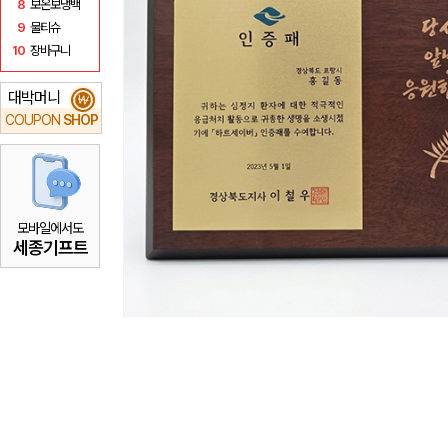
8
보온보냉백
9
물티슈
10
장바구니
대박머니
₩
COUPON
SHOP
모바일에서도
세종기프트