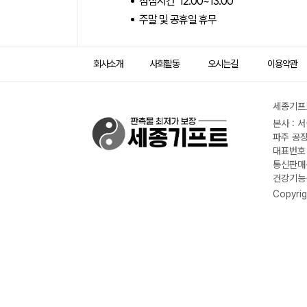
점심시간 12:00~13:00
주말 및 공휴일 휴무
회사소개
사회활동
오시는길
이용약관
세종기프트
본사 : 
파주 공장
대표번호 :
통신판매신
건강기능식
Copyrig