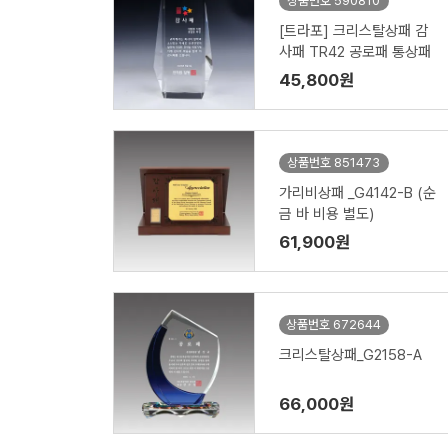
상품번호 590810
[트라포] 크리스탈상패 감
사패 TR42 공로패 통상패
45,800원
상품번호 851473
가리비상패 _G4142-B (순
금 바 비용 별도)
61,900원
상품번호 672644
크리스탈상패_G2158-A
66,000원