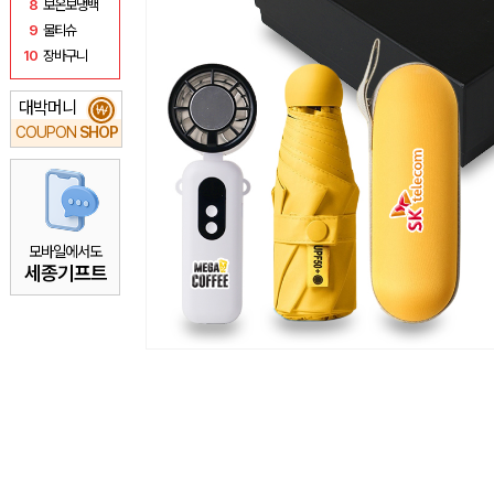
8
보온보냉백
9
물티슈
10
장바구니
대박머니
₩
COUPON
SHOP
모바일에서도
세종기프트