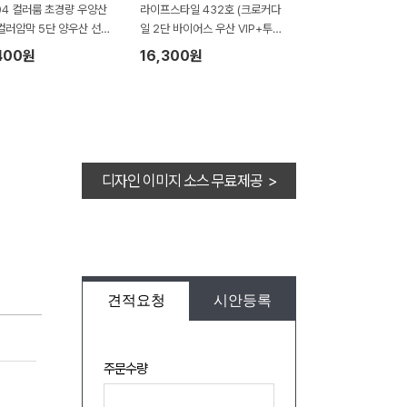
04 컬러룸 초경량 우양산
라이프스타일 432호 (크로커다
컬러암막 5단 양우산 선물
일 2단 바이어스 우산 VIP+투톤
답례품+락앤락 텀블러세트
보다 호텔타올 200g)
400원
16,300원
 머그 텀블러 600ml+송
세트 항균 무지40 수건세
디자인 이미지 소스 무료제공 >
견적요청
시안등록
주문수량