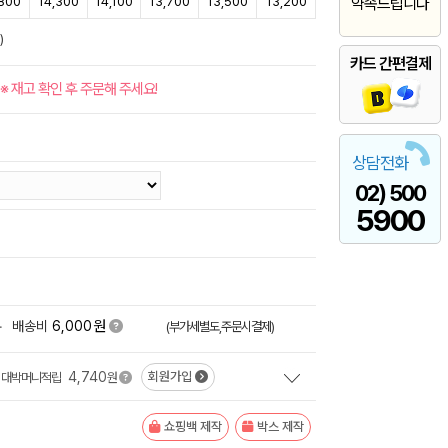
,800
14,300
14,100
13,700
13,500
13,200
약속드립니다
)
카드 간편결제
※ 재고 확인 후 주문해 주세요!
상담전화
02) 500
5900
원
+
배송비
6,000
(부가세별도,주문시결제)
4,740
회원가입
대박머니적립
원
쇼핑백 제작
박스 제작