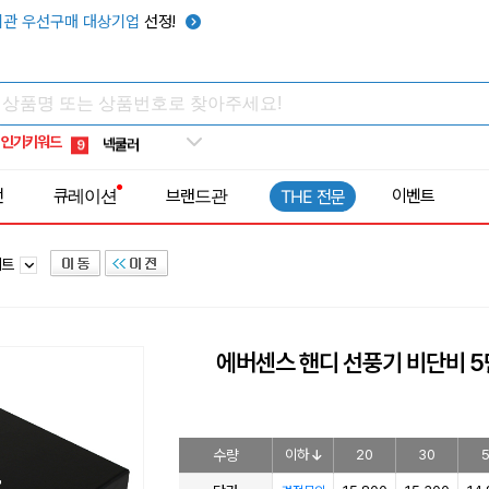
키캡
5
관 우선구매 대상기업
선정!
우산
6
텀블러
7
쿨토시
8
인기키워드
넥쿨러
9
타포린가방
10
전
큐레이션
브랜드관
이벤트
THE 전문
선풍기
1
세트
에버센스 핸디 선풍기 비단비 5단
수량
이하
20
30