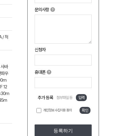
문의사항
 / 적
신청자
/ 사바
휴대폰
우산파우
30m
F 12
×30m
추가 등록
첨부파일 등
입력
45m
개인정보 수집이용 동의
확인
등록하기