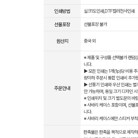
인쇄방법
실크1도인쇄,DTF컬러전사인쇄
선물포장
선물포장 불가
원산지
중국 외
※ 제품 및 구성품 선택불가 랜덤
니다.
▶ 모든 인쇄는 1개(1p)당 비용
량이하 주문시 통합 인쇄비 추가
▶ 선풍기 인쇄와 우산 인쇄는 별
주문안내
만 가능하며, 동일 크기 디자인 
※ 인쇄위치 및 크기 별도문의 바
※ 사바리 케이스 포함이며, 선물
니다.
※ 사바리 케이스에만 스티커 부착
판촉물은 판촉을 목적으로 제작하