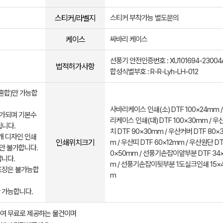
스티커/라벨지
스티커 부착가능 별도문의
케이스
싸바리 케이스
선풍기 안전인증번호 : XU101694-23004A
법적허가사항
합성식별부호 : R-R-Lyh-LH-012
(혼합)만 가능합
사바리케이스 인쇄(소) DTF 100×24mm 
 추가되며 기본수
리케이스 인쇄(대) DTF 100×30mm / 
됩니다.
치 DTF 90×30mm / 우산커버 DTF 80×
개 디자인 인쇄
인쇄위치크기
m / 우산띠 DTF 60×12mm / 우산원단 DT
시안 불가합니다.
0×50mm / 선풍기손잡이앞부분 DTF 34
랍니다.
m / 선풍기손잡이뒷부분 1도실크인쇄 15×
포장은 불가능합
m
 가능합니다.
여 무료로 제공하는 물건이며