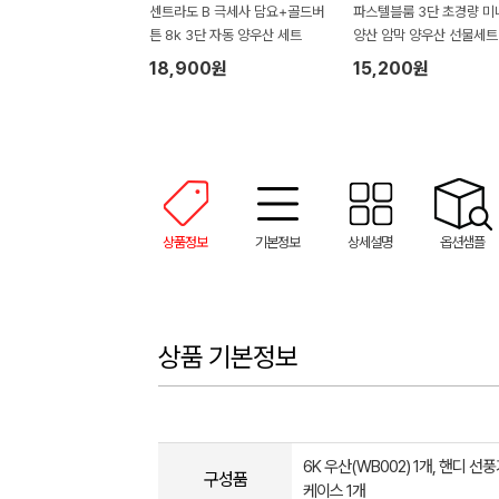
센트라도 B 극세사 담요+골드버
파스텔블룸 3단 초경량 미
튼 8k 3단 자동 양우산 세트
양산 암막 양우산 선물세트
품+무한타올세트 푸들이 4
18,900원
15,200원
50g 수건세트
상품정보
기본정보
상세설명
옵션샘플
상품 기본정보
6K 우산(WB002) 1개, 핸디 선풍
구성품
케이스 1개