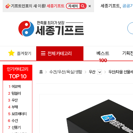
×
세종기프트,
공공기
기프트인포
의 새 이름!
세종기프트
자세히
베스트
기획
전체 카테고리
즐겨찾기
100
인기카테고리
홈
수건/우산/욕실/생활
우산
우산/타올 선물
TOP 10
1
에코백
2
텀블러
3
우산
4
부채
5
보조배터리
6
수건
7
선풍기