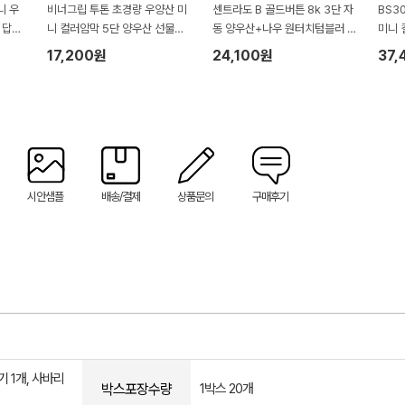
니 우
비너그립 투톤 초경량 우양산 미
센트라도 B 골드버튼 8k 3단 자
BS3
 답례
니 컬러암막 5단 양우산 선물세
동 양우산+나우 원터치텀블러 5
미니 
0수 1
트+무한타올세트 푸들이 40수 1
00ml 세트
세트 
17,200원
24,100원
37,
50g 수건세트
메트로
월타올
트
시안샘플
배송/결제
상품문의
구매후기
기 1개, 사바리
박스포장수량
1박스 20개