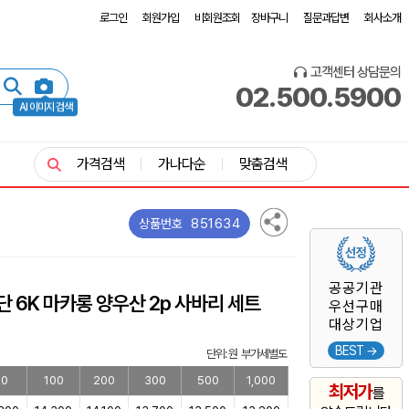
로그인
회원가입
비회원조회
장바구니
질문과답변
회사소개
고객센터 상담문의
02.500.5900
AI 이미지 검색
가격검색
가나다순
맞춤검색
851634
상품번호
공공기관
 6K 마카롱 양우산 2p 사바리 세트
우선구매
대상기업
BEST →
단위: 원 부가세별도
50
100
200
300
500
1,000
최저가
를