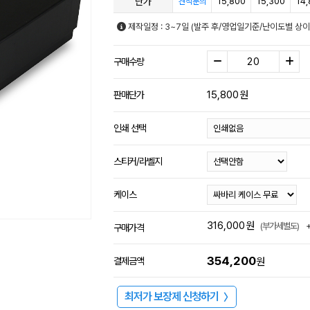
단가
15,800
15,300
14
견적문의
제작일정 : 3~7일 (발주 후/영업일기준/난이도별 상이
구매수량
15,800
원
판매단가
인쇄 선택
스티커/라벨지
케이스
316,000
원
(부가세별도)
구매가격
354,200
결제금액
원
최저가 보장제 신청하기
〉