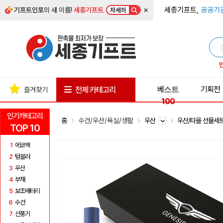
×
세종기프트,
공공기
기프트인포
의 새 이름!
세종기프트
자세히
베스트
기획전
전체 카테고리
즐겨찾기
100
인기카테고리
홈
수건/우산/욕실/생활
우산
우산/타올 선물세
TOP 10
1
에코백
2
텀블러
3
우산
4
부채
5
보조배터리
6
수건
7
선풍기