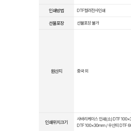
인쇄방법
DTF컬러전사인쇄
선물포장
선물포장 불가
원산지
중국 외
사바리케이스 인쇄(소) DTF 100×3
인쇄위치크기
DTF 100×30mm / 우산띠 DTF 6