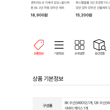
센트라도 B 극세사 담요+골드버
파스텔블룸 3단 초경량 미니
튼 8k 3단 자동 양우산 세트
양산 암막 양우산 선물세트 
품+무한타올세트 푸들이 40
18,900원
15,200원
50g 수건세트
상품정보
기본정보
상세설명
옵션샘플
상품 기본정보
8K 우산(WB012) 1개, 12K 우산(W
구성품
사바리 케이스 1개