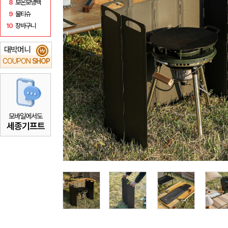
8
보온보냉백
9
물티슈
10
장바구니
대박머니
₩
COUPON
SHOP
모바일에서도
세종기프트