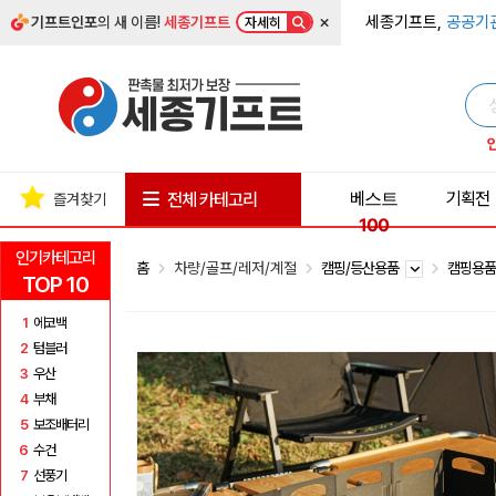
×
세종기프트,
공공기
기프트인포
의 새 이름!
세종기프트
자세히
베스트
기획전
전체 카테고리
즐겨찾기
100
인기카테고리
홈
차량/골프/레저/계절
캠핑/등산용품
캠핑용
TOP 10
1
에코백
2
텀블러
3
우산
4
부채
5
보조배터리
6
수건
7
선풍기