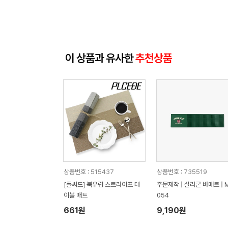
이 상품과 유사한
추천상품
상품번호 : 515437
상품번호 : 735519
[플씨드] 북유럽 스트라이프 테
주문제작 | 실리콘 바매트 | 
이블 매트
054
661원
9,190원