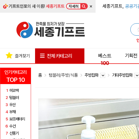
×
세종기프트,
공공기
기프트인포
의 새 이름!
세종기프트
자세히
베스트
기획전
전체 카테고리
즐겨찾기
100
인기카테고리
홈
텀블러/주방/식품
주방잡화
기타주방잡화
TOP 10
1
에코백
2
텀블러
3
우산
4
부채
5
보조배터리
6
수건
7
선풍기