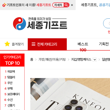
×
세종기프트,
공공기
기프트인포
의 새 이름!
세종기프트
자세히
베스트
기획전
전체 카테고리
즐겨찾기
100
인기카테고리
홈
가방/패션/미용/키링
지갑/명함케이스
일반
TOP 10
1
에코백
2
텀블러
3
우산
4
부채
5
보조배터리
6
수건
7
선풍기