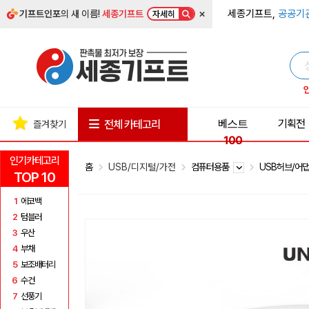
×
세종기프트,
공공기
기프트인포
의 새 이름!
세종기프트
자세히
베스트
기획전
전체 카테고리
즐겨찾기
100
인기카테고리
홈
USB/디지털/가전
컴퓨터용품
USB허브/어
TOP 10
1
에코백
2
텀블러
3
우산
4
부채
5
보조배터리
6
수건
7
선풍기