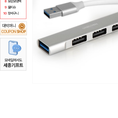
8
보온보냉백
9
물티슈
10
장바구니
대박머니
₩
COUPON
SHOP
모바일에서도
세종기프트