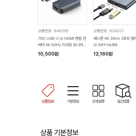
상품번호 : 848395
상품번호 : 824207
7NC USB-C to HDMI 변환 컨
애니존 4K 30Hz 3포트 멀
버터 4K 60Hz 미러링 모니터확
브 ANY-HUB8
장 멀티허브 NCH-703
10,500원
12,160원
상품정보
기본정보
상세설명
옵션샘플
상품 기본정보