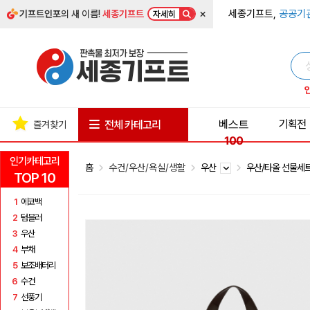
×
세종기프트,
공공기
기프트인포
의 새 이름!
세종기프트
자세히
베스트
기획전
전체 카테고리
즐겨찾기
100
인기카테고리
홈
수건/우산/욕실/생활
우산
우산/타올 선물세
TOP 10
1
에코백
2
텀블러
3
우산
4
부채
5
보조배터리
6
수건
7
선풍기