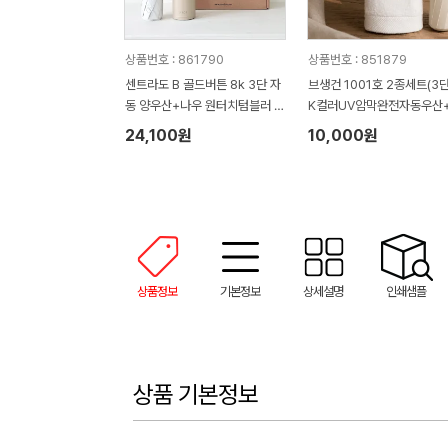
상품번호 : 861790
상품번호 : 851879
센트라도 B 골드버튼 8k 3단 자
브생건 1001호 2종세트(3
동 양우산+나우 원터치텀블러 5
K컬러UV암막완전자동우산+
00ml 세트
0g 베어자수타올수건)
24,100원
10,000원
상품정보
기본정보
상세설명
인쇄샘플
상품 기본정보