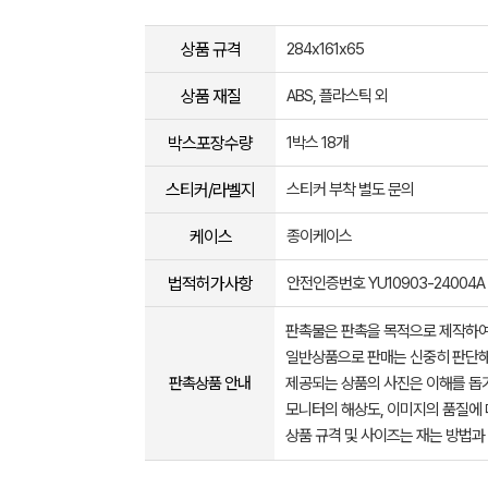
상품 규격
284x161x65
상품 재질
ABS, 플라스틱 외
박스포장수량
1박스 18개
스티커/라벨지
스티커 부착 별도 문의
케이스
종이케이스
법적허가사항
안전인증번호 YU10903-24004A
판촉물은 판촉을 목적으로 제작하여
일반상품으로 판매는 신중히 판단해
판촉상품 안내
제공되는 상품의 사진은 이해를 
모니터의 해상도, 이미지의 품질에 
상품 규격 및 사이즈는 재는 방법과