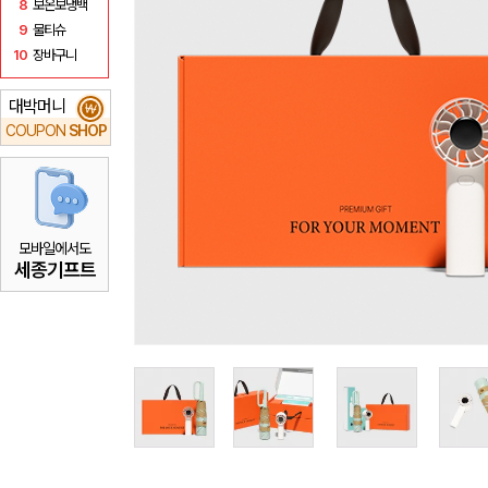
8
보온보냉백
9
물티슈
10
장바구니
대박머니
₩
COUPON
SHOP
모바일에서도
세종기프트