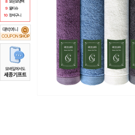
8
보온보냉백
9
물티슈
10
장바구니
대박머니
₩
COUPON
SHOP
모바일에서도
세종기프트