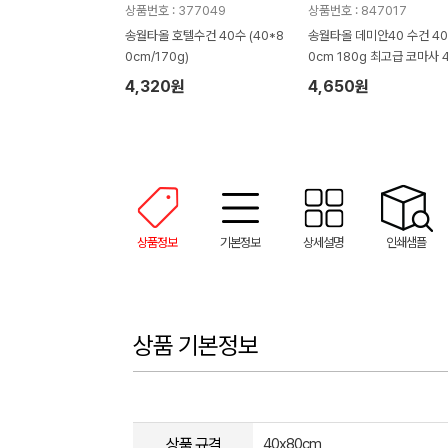
상품번호 : 377049
상품번호 : 847017
송월타올 호텔수건 40수 (40*8
송월타올 데미안40 수건 40
0cm/170g)
0cm 180g 최고급 코마사 
수
4,320원
4,650원
상품정보
기본정보
상세설명
인쇄샘플
상품 기본정보
상품 규격
40x80cm