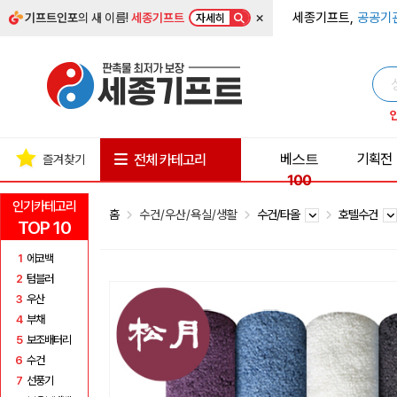
×
세종기프트,
공공기
기프트인포
의 새 이름!
세종기프트
자세히
베스트
기획전
전체 카테고리
즐겨찾기
100
인기카테고리
홈
수건/우산/욕실/생활
수건/타올
호텔수건
TOP 10
1
에코백
2
텀블러
3
우산
4
부채
5
보조배터리
6
수건
7
선풍기