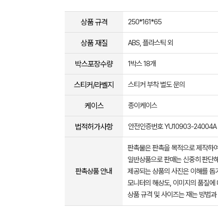
상품 규격
250*161*65
상품 재질
ABS, 플라스틱 외
박스포장수량
1박스 18개
스티커/라벨지
스티커 부착 별도 문의
케이스
종이케이스
법적허가사항
안전인증번호 YU10903-24004A
판촉물은 판촉을 목적으로 제작하여
일반상품으로 판매는 신중히 판단해
판촉상품 안내
제공되는 상품의 사진은 이해를 
모니터의 해상도, 이미지의 품질에 
상품 규격 및 사이즈는 재는 방법과