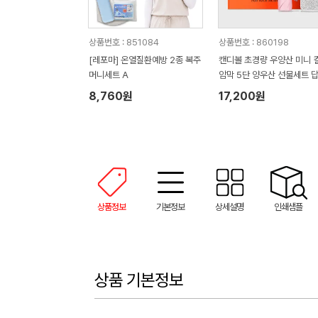
상품번호 : 851084
상품번호 : 860198
[레포마] 온열질환예방 2종 복주
캔디볼 초경량 우양산 미니 
머니세트 A
암막 5단 양우산 선물세트 
품+무한타올세트 푸들이 40
8,760원
17,200원
50g 수건세트
상품정보
기본정보
상세설명
인쇄샘플
상품 기본정보