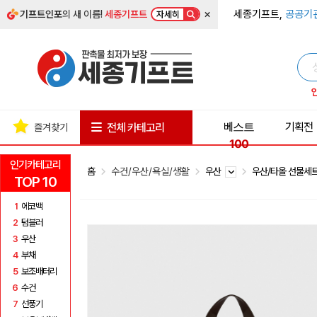
×
세종기프트,
공공기
기프트인포
의 새 이름!
세종기프트
자세히
베스트
기획전
전체 카테고리
즐겨찾기
100
인기카테고리
홈
수건/우산/욕실/생활
우산
우산/타올 선물세
TOP 10
1
에코백
2
텀블러
3
우산
4
부채
5
보조배터리
6
수건
7
선풍기