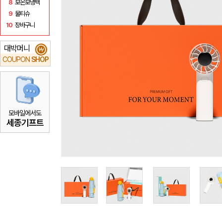
8
보온보냉백
9
물티슈
10
장바구니
대박머니
₩
COUPON
SHOP
모바일에서도
세종기프트