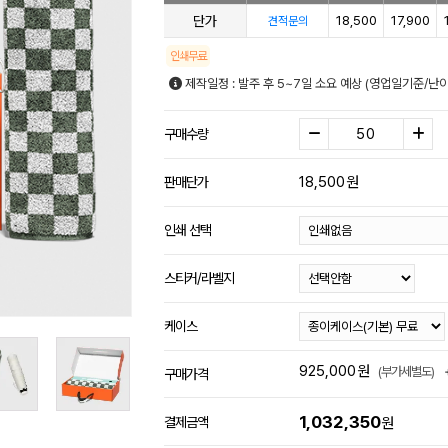
단가
18,500
17,900
견적문의
인쇄무료
제작일정 : 발주 후 5~7일 소요 예상 (영업일기준/난
구매수량
18,500
원
판매단가
인쇄 선택
스티커/라벨지
케이스
925,000
원
(부가세별도)
구매가격
1,032,350
결제금액
원