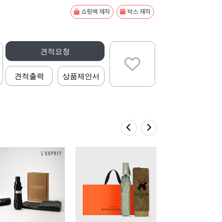
쇼핑백 제작
박스 제작
견적요청
견적출력
상품제안서