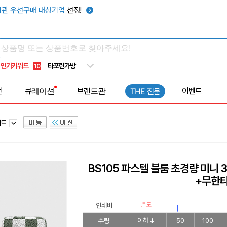
텀블러
7
관 우선구매 대상기업
선정!
쿨토시
8
넥쿨러
9
타포린가방
10
인기키워드
선풍기
1
전
큐레이션
브랜드관
이벤트
THE 전문
세트
BS105 파스텔 블룸 초경량 미니
+무한
별도
인쇄비
수량
이하
50
100