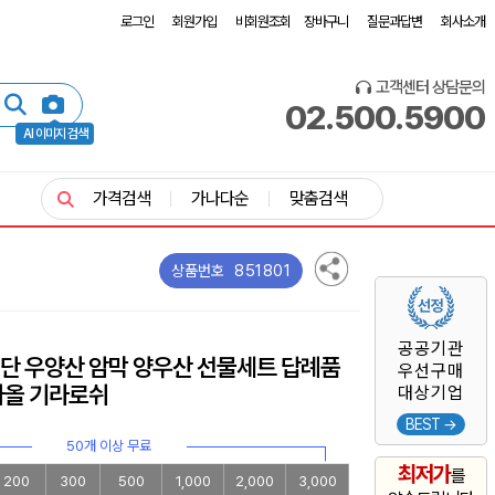
로그인
회원가입
비회원조회
장바구니
질문과답변
회사소개
고객센터 상담문의
02.500.5900
AI 이미지 검색
가격검색
가나다순
맞춤검색
851801
상품번호
공공기관
 3단 우양산 암막 양우산 선물세트 답례품
우선구매
타올 기라로쉬
대상기업
BEST →
50개 이상 무료
최저가
를
200
300
500
1,000
2,000
3,000