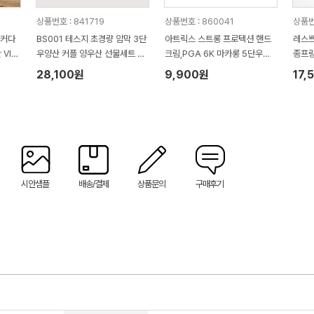
상품번호 : 841719
상품번호 : 860041
상품번
로커다
BS001 테스지 초경량 암막 3단
아트릭스 스트롱 프로텍션 핸드
레스쁘
 VIP
우양산 커플 양우산 선물세트 프
크림,PGA 6K 마카롱 5단우양
종프랑
라임모노+프렌치리본
산세트
28,100원
9,900원
17,
시안샘플
배송/결제
상품문의
구매후기