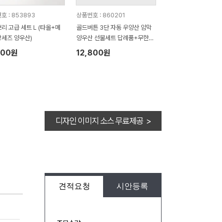
호 : 853893
상품번호 : 860201
리 고급 세트 L (타올+메
골드버튼 3단 자동 우양산 암막
세즈 양우산)
양우산 선물세트 답례품+무한타
올세트 기라로쉬 베어 140g 수
500원
12,800원
건세트
디자인 이미지 소스 무료제공 >
견적요청
시안등록