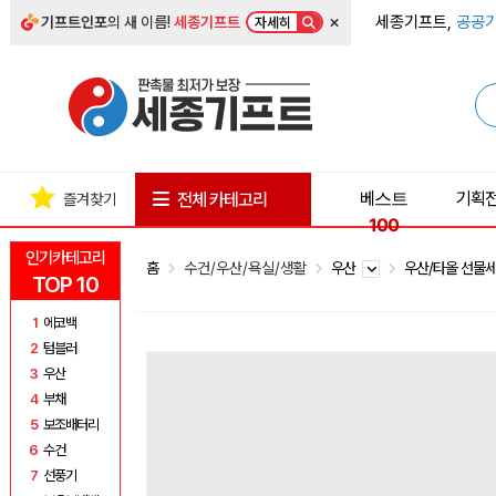
×
세종기프트,
공공기
기프트인포
의 새 이름!
세종기프트
자세히
베스트
기획
전체 카테고리
즐겨찾기
100
인기카테고리
홈
수건/우산/욕실/생활
우산
우산/타올 선물
TOP 10
1
에코백
2
텀블러
3
우산
4
부채
5
보조배터리
6
수건
7
선풍기