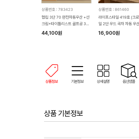
상품번호 : 783423
상품번호 : 861460
협립 3단 70 완전자동우산 +선
라이프스타일 419호 (크
크림+타이틀리스트 골프공 3구-
일 2단 우드 곡자 자동 우산
세트
+심플 타올 150g)
44,100원
16,900원
상품정보
기본정보
상세설명
옵션샘플
상품 기본정보