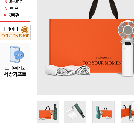
8
보온보냉백
9
물티슈
10
장바구니
대박머니
₩
COUPON
SHOP
모바일에서도
세종기프트