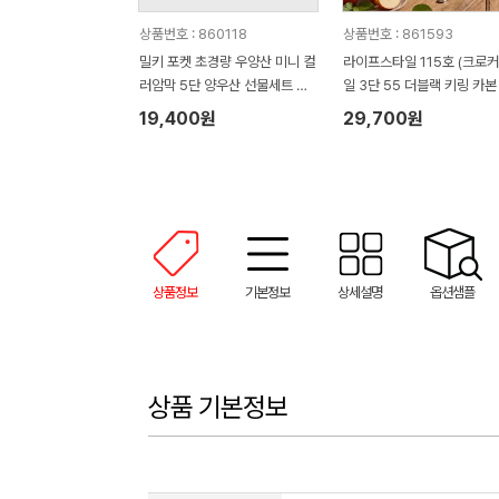
상품번호 : 860118
상품번호 : 861593
밀키 포켓 초경량 우양산 미니 컬
라이프스타일 115호 (크로
러암막 5단 양우산 선물세트 답
일 3단 55 더블랙 키링 카본
례품+무한타올세트 그레이 모달
림 암막 양우산 VIP+쿨링선
19,400원
29,700원
180g 수건세트
기)
상품정보
기본정보
상세설명
옵션샘플
상품 기본정보