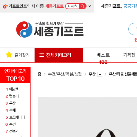
×
세종기프트,
공공기
기프트인포
의 새 이름!
세종기프트
자세히
베스트
기획전
전체 카테고리
즐겨찾기
100
인기카테고리
홈
수건/우산/욕실/생활
우산
우산/타올 선물세
TOP 10
1
에코백
2
텀블러
3
우산
4
부채
5
보조배터리
6
수건
7
선풍기