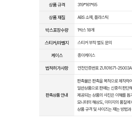
상품 규격
319*161*65
상품 재질
ABS 소재, 플라스틱
박스포장수량
1박스 18개
스티커/라벨지
스티커 부착 별도 문의
케이스
종이케이스
법적허가사항
안전인증번호 ZU101671-25003A
판촉물은 판촉을 목적으로 제작하여
일반상품으로 판매는 신중히 판단해
판촉상품 안내
제공되는 상품의 사진은 이해를 
모니터의 해상도, 이미지의 품질에 
상품 규격 및 사이즈는 재는 방법과