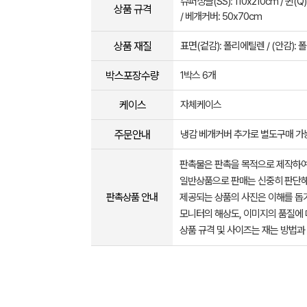
슈퍼싱글(SS): 110x210cm / 퀸(Q)
상품 규격
/ 베개커버: 50x70cm
상품 재질
표면(겉감): 폴리에틸렌 / (안감):
박스포장수량
1박스 6개
케이스
자체케이스
주문안내
냉감 베개커버 추가로 별도구매 
판촉물은 판촉을 목적으로 제작하여
일반상품으로 판매는 신중히 판단해
판촉상품 안내
제공되는 상품의 사진은 이해를 
모니터의 해상도, 이미지의 품질에 
상품 규격 및 사이즈는 재는 방법과