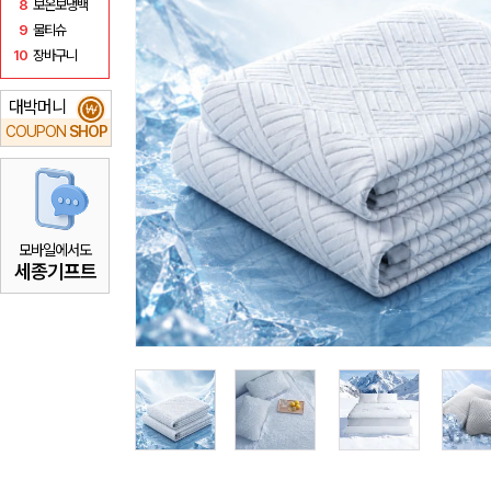
8
보온보냉백
9
물티슈
10
장바구니
대박머니
₩
COUPON
SHOP
모바일에서도
세종기프트