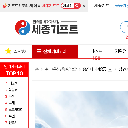
×
세종기프트,
공공기
기프트인포
의 새 이름!
세종기프트
자세히
베스트
기획전
전체 카테고리
즐겨찾기
100
인기카테고리
홈
수건/우산/욕실/생활
홈/인테리어용품
침구/
TOP 10
1
에코백
2
텀블러
3
우산
4
부채
5
보조배터리
6
수건
7
선풍기