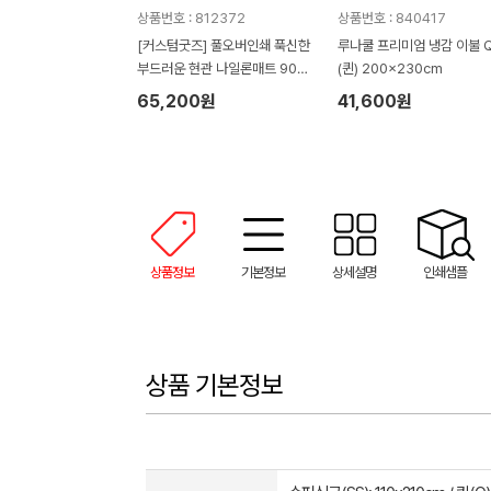
상품번호 : 812372
상품번호 : 840417
[커스텀굿즈] 풀오버인쇄 푹신한
루나쿨 프리미엄 냉감 이불 
부드러운 현관 나일론매트 90*
(퀸) 200x230cm
60 (박스제작가능)
65,200원
41,600원
상품정보
기본정보
상세설명
인쇄샘플
상품 기본정보