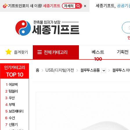
×
세종기프트,
공공기
기프트인포
의 새 이름!
세종기프트
자세히
베스트
기획전
전체 카테고리
즐겨찾기
100
인기카테고리
홈
USB/디지털/가전
블루투스용품
블루투스 
TOP 10
1
에코백
2
텀블러
3
우산
4
부채
5
보조배터리
6
수건
7
선풍기