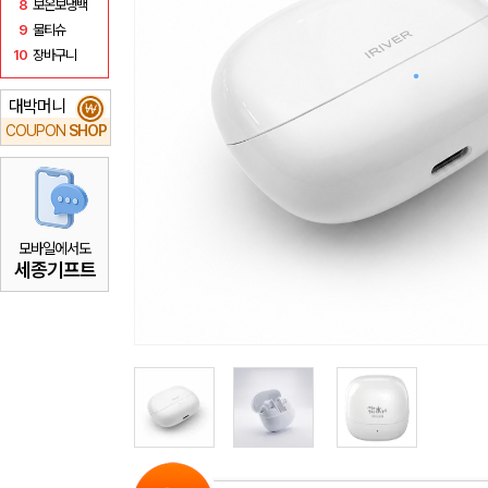
8
보온보냉백
9
물티슈
10
장바구니
대박머니
₩
COUPON
SHOP
모바일에서도
세종기프트