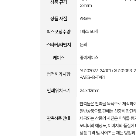
상품 규격
32mm
상품 재질
ABS등
박스포장수량
1박스 50개
스티커/라벨지
문의
케이스
종이케이스
YU102027-24001 / XU101093-2
법적허가사항
-WES-IB-TAE1
인쇄위치크기
24 x 12mm
판촉물은 판촉을 목적으로 제작하여
일반상품으로 판매는 신중히 판단해
판촉상품 안내
제공되는 상품의 사진은 이해를 
모니터의 해상도, 이미지의 품질에 
상품 규격 및 사이즈는 재는 방법과