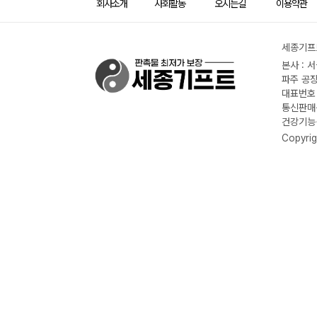
회사소개
사회활동
오시는길
이용약관
세종기프트
본사 : 
파주 공장
대표번호 :
통신판매신
건강기능식
Copyrig