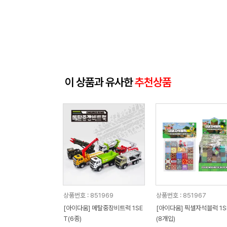
이 상품과 유사한
추천상품
상품번호 : 851969
상품번호 : 851967
[아이다움] 메탈중장비트럭 1SE
[아이다움] 픽셀자석블럭 1S
T(6종)
(8개입)