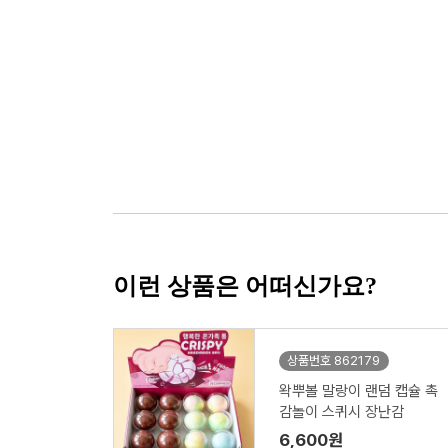
이런 상품은 어떠신가요?
상품번호 862179
왁뿌볼 말랑이 랜덤 캡슐 촉
감놀이 스퀴시 장난감
6,600원