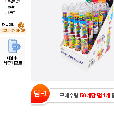
8
보온보냉백
9
물티슈
10
장바구니
대박머니
₩
COUPON
SHOP
모바일에서도
세종기프트
구매수량
50개당 덤 1개