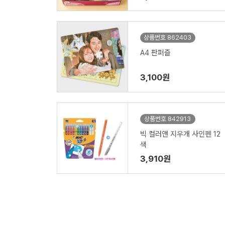
상품번호 862403
A4 판퍼즐
3,100원
상품번호 842913
빅 컬러앤 지우개 사인펜 12
색
3,910원