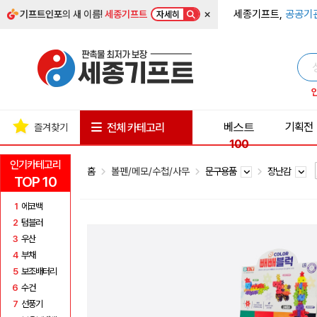
×
세종기프트,
공공기
기프트인포
의 새 이름!
세종기프트
자세히
베스트
기획전
전체 카테고리
즐겨찾기
100
인기카테고리
홈
볼펜/메모/수첩/사무
문구용품
장난감
TOP 10
1
에코백
2
텀블러
3
우산
4
부채
5
보조배터리
6
수건
7
선풍기