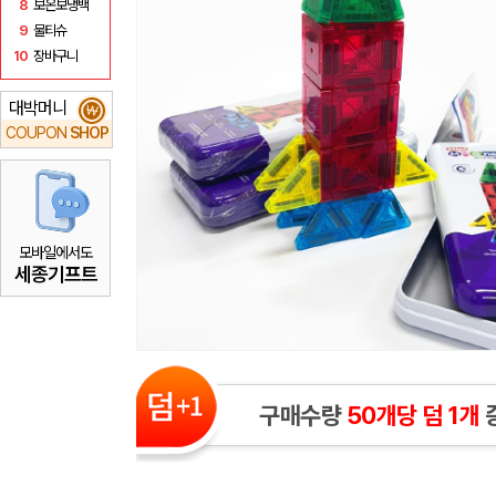
8
보온보냉백
9
물티슈
10
장바구니
대박머니
₩
COUPON
SHOP
모바일에서도
세종기프트
구매수량
50개당 덤 1개