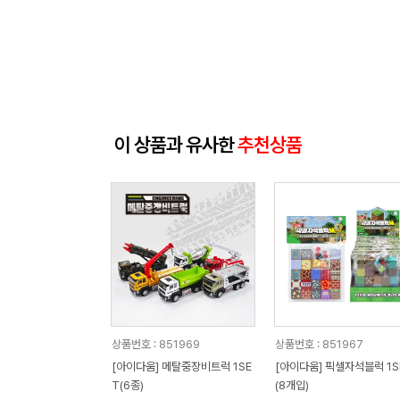
이 상품과 유사한
추천상품
상품번호 : 851969
상품번호 : 851967
[아이다움] 메탈중장비트럭 1SE
[아이다움] 픽셀자석블럭 1S
T(6종)
(8개입)