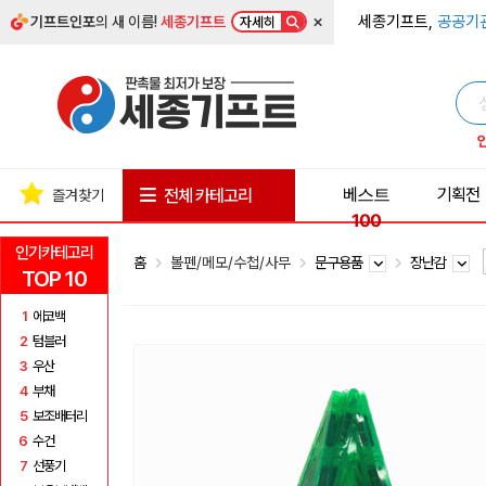
×
세종기프트,
공공기
기프트인포
의 새 이름!
세종기프트
자세히
베스트
기획전
전체 카테고리
즐겨찾기
100
인기카테고리
홈
볼펜/메모/수첩/사무
문구용품
장난감
TOP 10
1
에코백
2
텀블러
3
우산
4
부채
5
보조배터리
6
수건
7
선풍기