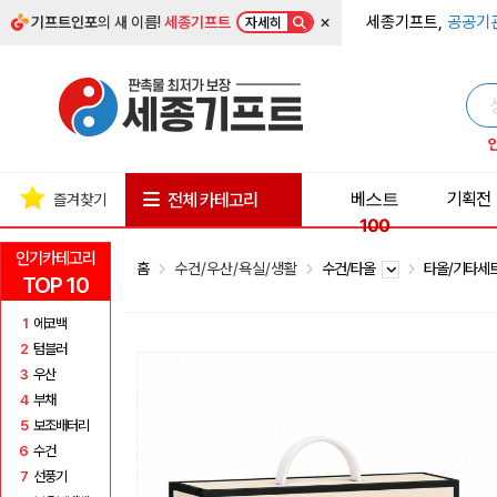
×
세종기프트,
공공기
기프트인포
의 새 이름!
세종기프트
자세히
베스트
기획전
전체 카테고리
즐겨찾기
100
인기카테고리
홈
수건/우산/욕실/생활
수건/타올
타올/기타세
TOP 10
1
에코백
2
텀블러
3
우산
4
부채
5
보조배터리
6
수건
7
선풍기