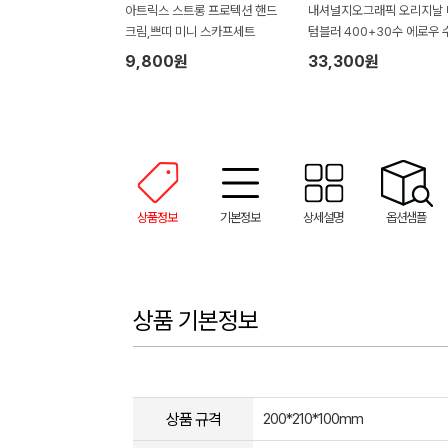
아트릭스 스트롱 프로텍션 핸드
내셔널지오그래픽 오리지날 
크림,쁘띠 미니 스카프세트
텀블러 400+30수 에로우 
타올 텀블러세트 NL08
9,800원
33,300원
상품정보
기본정보
상세설명
옵션샘플
상품 기본정보
상품 규격
200*210*100mm