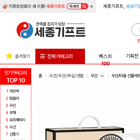
×
세종기프트,
공공기
기프트인포
의 새 이름!
세종기프트
자세히
베스트
기획전
전체 카테고리
즐겨찾기
100
인기카테고리
홈
수건/우산/욕실/생활
우산
우산/타올 선물세
TOP 10
1
에코백
2
텀블러
3
우산
4
부채
5
보조배터리
6
수건
7
선풍기