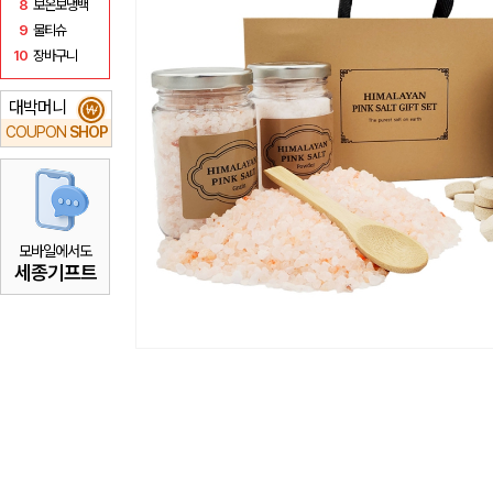
8
보온보냉백
9
물티슈
10
장바구니
대박머니
₩
COUPON
SHOP
모바일에서도
세종기프트