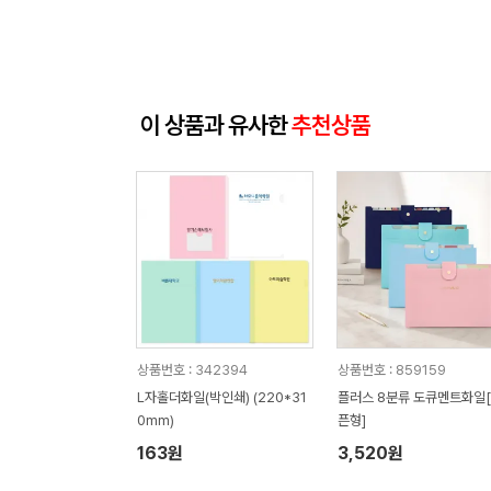
이 상품과 유사한
추천상품
상품번호 : 342394
상품번호 : 859159
L자홀더화일(박인쇄) (220*31
플러스 8분류 도큐멘트화일
0mm)
픈형]
163원
3,520원