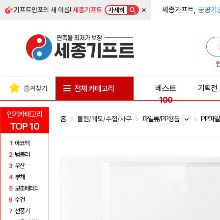
×
세종기프트,
공공기
기프트인포
의 새 이름!
세종기프트
자세히
베스트
기획전
전체 카테고리
즐겨찾기
100
인기카테고리
홈
볼펜/메모/수첩/사무
파일류/PP용품
PP파
TOP 10
1
에코백
2
텀블러
3
우산
4
부채
5
보조배터리
6
수건
7
선풍기