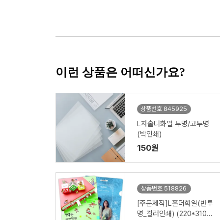
이런 상품은 어떠신가요?
상품번호 845925
L자홀더화일 투명/고투명
(박인쇄)
150원
상품번호 518826
[주문제작]L홀더화일(반투
명_컬러인쇄) (220*310m