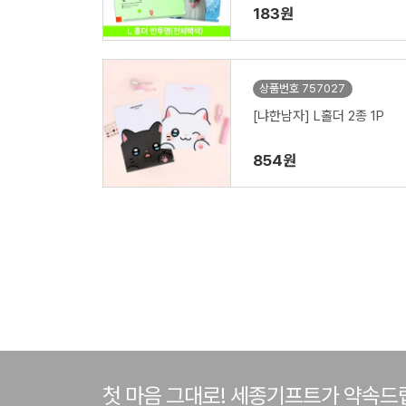
m)
183원
상품번호 757027
[냐한남자] L홀더 2종 1P
854원
첫 마음 그대로! 세종기프트가 약속드